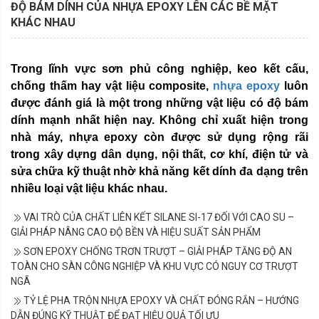
ĐỘ BÁM DÍNH CỦA NHỰA EPOXY LÊN CÁC BỀ MẶT
KHÁC NHAU
Trong lĩnh vực sơn phủ công nghiệp, keo kết cấu,
chống thấm hay vật liệu composite,
nhựa epoxy
luôn
được đánh giá là một trong những vật liệu có độ bám
dính mạnh nhất hiện nay. Không chỉ xuất hiện trong
nhà máy, nhựa epoxy còn được sử dụng rộng rãi
trong xây dựng dân dụng, nội thất, cơ khí, điện tử và
sửa chữa kỹ thuật nhờ khả năng kết dính đa dạng trên
nhiều loại vật liệu khác nhau.
VAI TRÒ CỦA CHẤT LIÊN KẾT SILANE SI-17 ĐỐI VỚI CAO SU –
GIẢI PHÁP NÂNG CAO ĐỘ BỀN VÀ HIỆU SUẤT SẢN PHẨM
SƠN EPOXY CHỐNG TRƠN TRƯỢT – GIẢI PHÁP TĂNG ĐỘ AN
TOÀN CHO SÀN CÔNG NGHIỆP VÀ KHU VỰC CÓ NGUY CƠ TRƯỢT
NGÃ
TỶ LỆ PHA TRỘN NHỰA EPOXY VÀ CHẤT ĐÓNG RẮN – HƯỚNG
DẪN ĐÚNG KỸ THUẬT ĐỂ ĐẠT HIỆU QUẢ TỐI ƯU