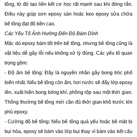
tông, từ đó tạo liên kết cơ học rất mạnh sau khi đóng rắn.
Điều này giúp sơn epoxy sàn hoặc keo epoxy sửa chữa
bê tông đạt độ bền cao.
Các Yếu Tố Ảnh Hưởng Đến Độ Bám Dính
Mặc dù epoxy bám tốt trên bê tông, nhưng bê tông cũng là
vật liệu dễ gây lỗi nếu không xử lý đúng. Các yếu tố quan
trọng gồm:
- Độ ẩm bê tông: Đây là nguyên nhân gây bong tróc phổ
biến nhất. Nếu bê tông còn ẩm, hơi nước sẽ đẩy lớp epoxy
lên, xuất hiện bong bóng khí, phồng rộp sau một thời gian.
Thông thường bê tông mới cần đủ thời gian khô trước khi
phủ epoxy.
- Cường độ bê tông: Nếu bê tông quá yếu hoặc bề mặt bị
bụi hóa, epoxy sẽ bám vào lớp bụi thay vì bám vào kết cấu