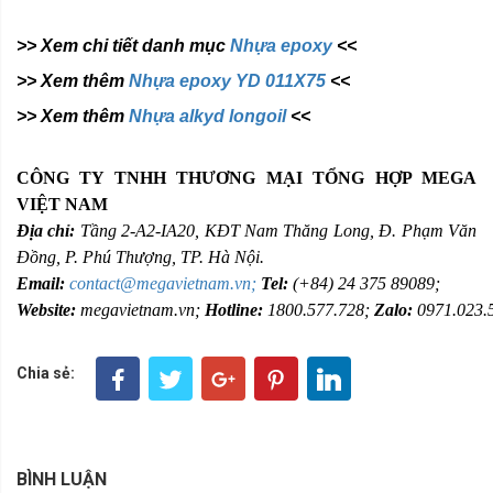
>> Xem chi tiết danh mục
Nhựa epoxy
<<
>> Xem thêm
Nhựa epoxy YD 011X75
<<
>> Xem thêm
Nhựa alkyd longoil
<<
CÔNG TY TNHH THƯƠNG MẠI TỔNG HỢP MEGA
VIỆT NAM
Địa chỉ:
Tầng 2-A2-IA20, KĐT Nam Thăng Long, Đ. Phạm Văn
Đồng,
P. Phú Thượng, TP. Hà Nội.
Email:
contact@megavietnam.vn;
Tel:
(+84) 24 375 89089;
Website:
megavietnam.vn;
Hotline:
1800.577.728;
Zalo:
0971.023.
Chia sẻ:
BÌNH LUẬN