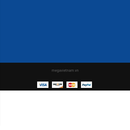
megavietnam.vn