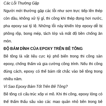
Các Lỗi Thường Gặp
Người mới thường gặp các lỗi như sơn trực tiếp lên thép
còn dầu, không xử lý gỉ, thi công khi thép đọng hơi nước,
pha epoxy sai tỷ lệ. Những lỗi này khiến lớp epoxy dễ bị
phồng rộp, bong mép, tách lớp và mất độ bền chống ăn
mòn.
ĐỘ BÁM DÍNH CỦA EPOXY TRÊN BÊ TÔNG
Bê tông là vật liệu cực kỳ phổ biến trong thi công sàn
epoxy, chống thấm và gia cường công trình. Nếu thi công
đúng cách, epoxy có thể bám rất chắc vào bê tông trong
nhiều năm.
Vì Sao Epoxy Bám Tốt Trên Bê Tông?
Bê tông có cấu trúc xốp vi mô. Khi thi công, epoxy lỏng có
thể thẩm thấu sâu vào các mao quản nhỏ bên trong bê