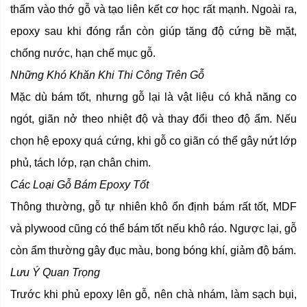
thấm vào thớ gỗ và tạo liên kết cơ học rất mạnh. Ngoài ra,
epoxy sau khi đóng rắn còn giúp tăng độ cứng bề mặt,
chống nước, hạn chế mục gỗ.
Những Khó Khăn Khi Thi Công Trên Gỗ
Mặc dù bám tốt, nhưng gỗ lại là vật liệu có khả năng co
ngót, giãn nở theo nhiệt độ và thay đổi theo độ ẩm. Nếu
chọn hệ epoxy quá cứng, khi gỗ co giãn có thể gây nứt lớp
phủ, tách lớp, rạn chân chim.
Các Loại Gỗ Bám Epoxy Tốt
Thông thường, gỗ tự nhiên khô ổn định bám rất tốt, MDF
và plywood cũng có thể bám tốt nếu khô ráo. Ngược lại, gỗ
còn ẩm thường gây đục màu, bong bóng khí, giảm độ bám.
Lưu Ý Quan Trọng
Trước khi phủ epoxy lên gỗ, nên chà nhám, làm sạch bụi,