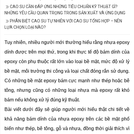
CAO SU CẦN ĐÁP ỨNG NHỮNG TIÊU CHUẨN KỸ THUẬT GÌ?
NHỮNG YÊU CẦU QUAN TRỌNG TRONG SẢN XUẤT VÀ ỨNG DỤNG
PHÂN BIỆT CAO SU TỰ NHIÊN VỚI CAO SU TỔNG HỢP – NÊN
LỰA CHỌN LOẠI NÀO?
Tuy nhiên, nhiều người mới thường hiểu rằng nhựa epoxy
dính được trên mọi thứ, trong khi thực tế độ bám dính của
epoxy còn phụ thuộc rất lớn vào loại bề mặt, mức độ xử lý
bề mặt, môi trường thi công và loại chất đóng rắn sử dụng.
Có những bề mặt epoxy bám cực mạnh như thép hoặc bê
tông, nhưng cũng có những loại nhựa mà epoxy rất khó
bám nếu không xử lý đúng kỹ thuật.
Bài viết dưới đây sẽ giúp người mới hiểu thật chi tiết về
khả năng bám dính của nhựa epoxy trên các bề mặt phổ
biến như thép, bê tông, gỗ và nhựa, đồng thời giải thích vì