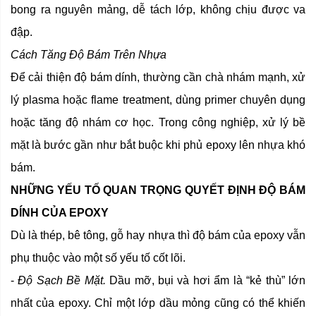
bong ra nguyên mảng, dễ tách lớp, không chịu được va
đập.
Cách Tăng Độ Bám Trên Nhựa
Để cải thiện độ bám dính, thường cần chà nhám mạnh, xử
lý plasma hoặc flame treatment, dùng primer chuyên dụng
hoặc tăng độ nhám cơ học. Trong công nghiệp, xử lý bề
mặt là bước gần như bắt buộc khi phủ epoxy lên nhựa khó
bám.
NHỮNG YẾU TỐ QUAN TRỌNG QUYẾT ĐỊNH ĐỘ BÁM
DÍNH CỦA EPOXY
Dù là thép, bê tông, gỗ hay nhựa thì độ bám của epoxy vẫn
phụ thuộc vào một số yếu tố cốt lõi.
-
Độ Sạch Bề Mặt.
Dầu mỡ, bụi và hơi ẩm là “kẻ thù” lớn
nhất của epoxy. Chỉ một lớp dầu mỏng cũng có thể khiến