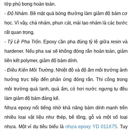
lớp phủ bong hoàn toàn.
-
Độ Nhám
. Bề mặt quá bóng thường làm giảm độ bám cơ
học. Vì vậy, chà nhám, phun cát, mài tạo nhám là các bước
rất quan trọng.
-
Tỷ Lệ Pha Trộn
. Epoxy cần pha đúng tỷ lệ giữa resin và
hardener. Nếu pha sai sẽ không đóng rắn hoàn toàn, giảm
liên kết polymer, giảm độ bám dính.
-
Điều Kiện Môi Trường
. Nhiệt độ và độ ẩm môi trường ảnh
hưởng trực tiếp đến phản ứng đóng rắn. Thi công trong
môi trường quá lạnh, quá ẩm, có hơi nước ngưng tụ đều
làm giảm độ bám đáng kể.
Nhựa epoxy nổi tiếng nhờ khả năng bám dính mạnh trên
nhiều loại vật liệu như thép, bê tông, gỗ và một số loại
nhựa. Một ví dụ tiêu biểu là
nhựa epoxy YD 011X75
. Tuy