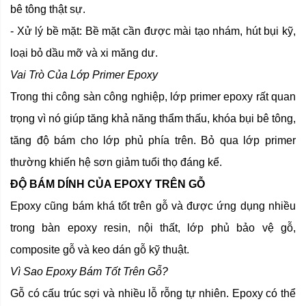
bê tông thật sự.
- Xử lý bề mặt: Bề mặt cần được mài tạo nhám, hút bụi kỹ,
loại bỏ dầu mỡ và xi măng dư.
Vai Trò Của Lớp Primer Epoxy
Trong thi công sàn công nghiệp, lớp primer epoxy rất quan
trọng vì nó giúp tăng khả năng thẩm thấu, khóa bụi bê tông,
tăng độ bám cho lớp phủ phía trên. Bỏ qua lớp primer
thường khiến hệ sơn giảm tuổi thọ đáng kể.
ĐỘ BÁM DÍNH CỦA EPOXY TRÊN GỖ
Epoxy cũng bám khá tốt trên gỗ và được ứng dụng nhiều
trong bàn epoxy resin, nội thất, lớp phủ bảo vệ gỗ,
composite gỗ và keo dán gỗ kỹ thuật.
Vì Sao Epoxy Bám Tốt Trên Gỗ?
Gỗ có cấu trúc sợi và nhiều lỗ rỗng tự nhiên. Epoxy có thể