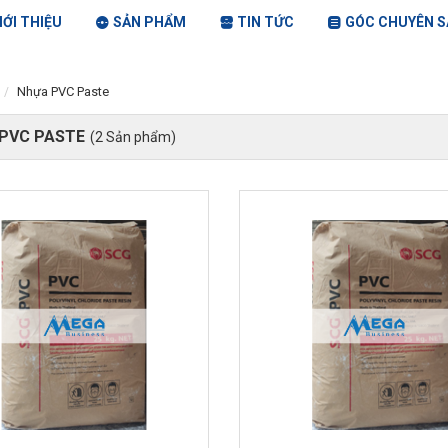
IỚI THIỆU
SẢN PHẨM
TIN TỨC
GÓC CHUYÊN S
Nhựa PVC Paste
PVC PASTE
(2 Sản phẩm)