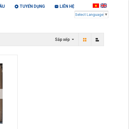
ÂU
TUYỂN DỤNG
LIÊN HỆ
Select Language
▼
Sắp xếp