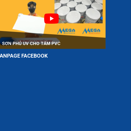
SƠN PHỦ UV CHO TẤM PVC
FANPAGE FACEBOOK