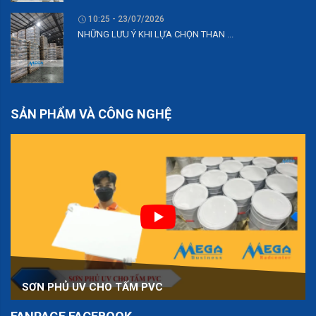
10:25 - 23/07/2026
NHỮNG LƯU Ý KHI LỰA CHỌN THAN ...
SẢN PHẨM VÀ CÔNG NGHỆ
SƠN PHỦ UV CHO TẤM PVC