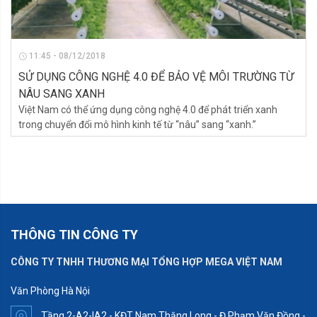
11:45 - 08/12/2018
SỬ DỤNG CÔNG NGHỆ 4.0 ĐỂ BẢO VỆ MÔI TRƯỜNG TỪ
NÂU SANG XANH
Việt Nam có thể ứng dụng công nghệ 4.0 để phát triển xanh
trong chuyển đổi mô hình kinh tế từ “nâu” sang “xanh.”
THÔNG TIN CÔNG TY
CÔNG TY TNHH THƯƠNG MẠI TỔNG HỢP MEGA VIỆT NAM
Văn Phòng Hà Nội
Tầng 2-A2-IA2 - KĐT Nam Thăng Long - Đ.Phạm Văn Đồng -