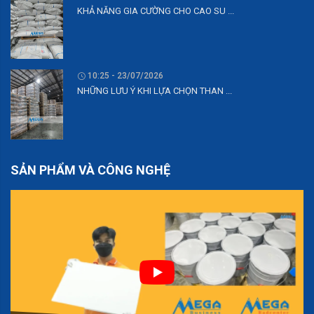
KHẢ NĂNG GIA CƯỜNG CHO CAO SU ...
10:25 - 23/07/2026
NHỮNG LƯU Ý KHI LỰA CHỌN THAN ...
SẢN PHẨM VÀ CÔNG NGHỆ