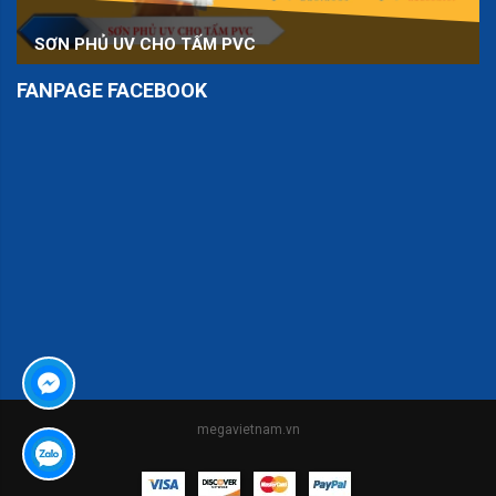
SƠN PHỦ UV CHO TẤM PVC
FANPAGE FACEBOOK
er
megavietnam.vn