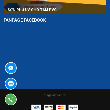
SƠN PHỦ UV CHO TẤM PVC
FANPAGE FACEBOOK
er
megavietnam.vn