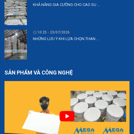
KHẢ NĂNG GIA CƯỜNG CHO CAO SU ...
10:25 - 23/07/2026
NHỮNG LƯU Ý KHI LỰA CHỌN THAN ...
SẢN PHẨM VÀ CÔNG NGHỆ