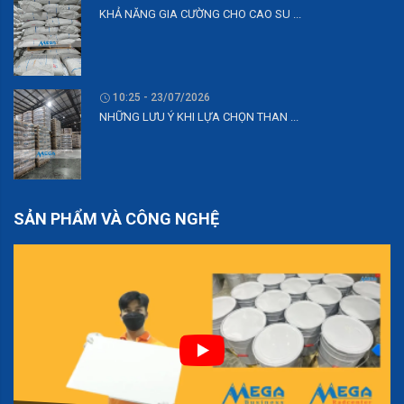
KHẢ NĂNG GIA CƯỜNG CHO CAO SU ...
10:25 - 23/07/2026
NHỮNG LƯU Ý KHI LỰA CHỌN THAN ...
SẢN PHẨM VÀ CÔNG NGHỆ