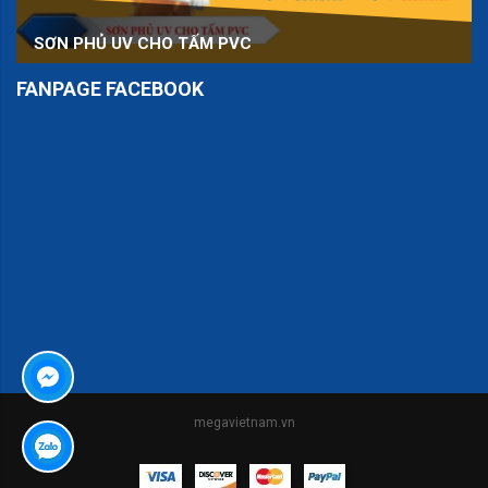
SƠN PHỦ UV CHO TẤM PVC
FANPAGE FACEBOOK
er
megavietnam.vn