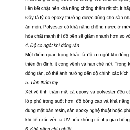
liên kết chặt nên khả năng chống thấm rất tốt, ít 
Đây là lý do epoxy thường được dùng cho sàn nh
ăn mòn. Polyester có khả năng chống nước ở mức
hóa chất mạnh thì độ bền sẽ giảm nhanh hơn so vớ
4. Độ co ngót khi đóng rắn
Một điểm quan trọng khác là độ co ngót khi đóng
thiện ổn định, ít cong vênh và hạn chế nứt. Trong 
đóng rắn, có thể ảnh hưởng đến độ chính xác kíc
5. Tính thẩm mỹ
Xét về tính thẩm mỹ, cả epoxy và polyester đều 
lớp phủ trong suốt hơn, độ bóng cao và khả năng
dụng mặt bàn resin, sàn epoxy nghệ thuật hoặc ph
khi tiếp xúc với tia UV nếu không có phụ gia chống
6. Khả năng chịu nhiệt