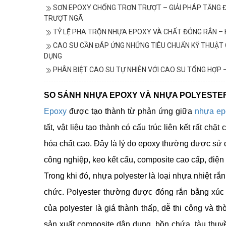
SƠN EPOXY CHỐNG TRƠN TRƯỢT – GIẢI PHÁP TĂNG 
TRƯỢT NGÃ
TỶ LỆ PHA TRỘN NHỰA EPOXY VÀ CHẤT ĐÓNG RẮN – 
CAO SU CẦN ĐÁP ỨNG NHỮNG TIÊU CHUẨN KỸ THUẬT
DỤNG
PHÂN BIỆT CAO SU TỰ NHIÊN VỚI CAO SU TỔNG HỢP 
SO SÁNH NHỰA EPOXY VÀ NHỰA POLYESTE
Epoxy
được tạo thành từ phản ứng giữa
nhựa ep
tất, vật liệu tạo thành có cấu trúc liên kết rất c
hóa chất cao. Đây là lý do epoxy thường được sử
công nghiệp, keo kết cấu, composite cao cấp, điện
Trong khi đó, nhựa polyester là loại nhựa nhiệt r
chức. Polyester thường được đóng rắn bằng xúc 
của polyester là giá thành thấp, dễ thi công và 
sản xuất composite dân dụng, bồn chứa, tàu thu