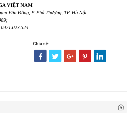
GA VIỆT NAM
Phạm Văn Đồng,
P. Phú Thượng, TP. Hà Nội.
089;
0971.023.523
Chia sẻ: