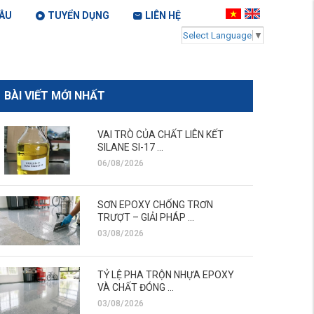
ÂU
TUYỂN DỤNG
LIÊN HỆ
Select Language
▼
BÀI VIẾT MỚI NHẤT
VAI TRÒ CỦA CHẤT LIÊN KẾT
SILANE SI-17 ...
06/08/2026
SƠN EPOXY CHỐNG TRƠN
TRƯỢT – GIẢI PHÁP ...
03/08/2026
TỶ LỆ PHA TRỘN NHỰA EPOXY
VÀ CHẤT ĐÓNG ...
03/08/2026