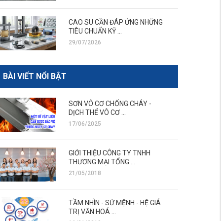
CAO SU CẦN ĐÁP ỨNG NHỮNG
TIÊU CHUẨN KỸ ...
29/07/2026
BÀI VIẾT NỔI BẬT
SƠN VÔ CƠ CHỐNG CHÁY -
DỊCH THỂ VÔ CƠ ...
17/06/2025
GIỚI THIỆU CÔNG TY TNHH
THƯƠNG MẠI TỔNG ...
21/05/2018
TẦM NHÌN - SỨ MỆNH - HỆ GIÁ
TRỊ VĂN HOÁ ...