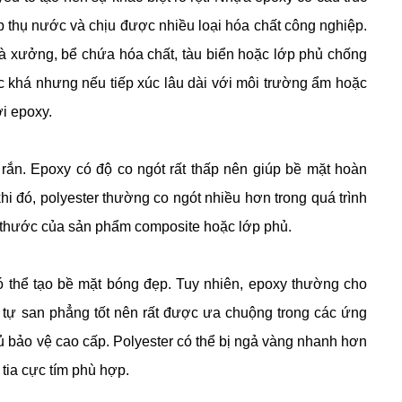
hấp thụ nước và chịu được nhiều loại hóa chất công nghiệp.
à xưởng, bể chứa hóa chất, tàu biển hoặc lớp phủ chống
 khá nhưng nếu tiếp xúc lâu dài với môi trường ẩm hoặc
i epoxy.
 rắn. Epoxy có độ co ngót rất thấp nên giúp bề mặt hoàn
khi đó, polyester thường co ngót nhiều hơn trong quá trình
h thước của sản phẩm composite hoặc lớp phủ.
có thể tạo bề mặt bóng đẹp. Tuy nhiên, epoxy thường cho
 tự san phẳng tốt nên rất được ưa chuộng trong các ứng
ủ bảo vệ cao cấp. Polyester có thể bị ngả vàng nhanh hơn
 tia cực tím phù hợp.