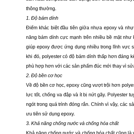
thông thường.
1. Độ bám dính
Điểm khác biệt đầu tiên giữa nhựa epoxy và nhự
năng bám dính cực mạnh trên nhiều bề mặt như ki
giúp epoxy được ứng dụng nhiều trong lĩnh vực s
khi đó, polyester có độ bám dính thấp hơn đáng kể
phù hợp hơn với các sản phẩm đúc mới thay vì sửa
2. Độ bền cơ học
Về độ bền cơ học, epoxy cũng vượt trội hơn polyes
lực tốt, chống va đập và ít bị nứt gãy. Polyester
ngót trong quá trình đóng rắn. Chính vì vậy, các 
ưu tiên sử dụng epoxy.
3. Khả năng chống nước và chống hóa chất
Khả năng chống nước và chống hóa chất cũng là yế