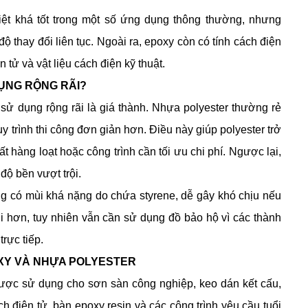
hiệt khá tốt trong một số ứng dụng thông thường, nhưng
 thay đổi liên tục. Ngoài ra, epoxy còn có tính cách điện
tử và vật liệu cách điện kỹ thuật.
ỤNG RỘNG RÃI?
sử dụng rộng rãi là giá thành. Nhựa polyester thường rẻ
y trình thi công đơn giản hơn. Điều này giúp polyester trở
 hàng loạt hoặc công trình cần tối ưu chi phí. Ngược lại,
độ bền vượt trội.
ờng có mùi khá nặng do chứa styrene, dễ gây khó chịu nếu
ùi hơn, tuy nhiên vẫn cần sử dụng đồ bảo hộ vì các thành
rực tiếp.
XY VÀ NHỰA POLYESTER
được sử dụng cho sơn sàn công nghiệp, keo dán kết cấu,
 điện tử, bàn epoxy resin và các công trình yêu cầu tuổi