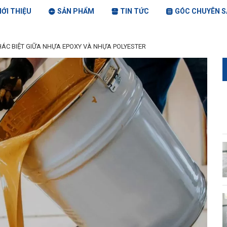
IỚI THIỆU
SẢN PHẨM
TIN TỨC
GÓC CHUYÊN S
HÁC BIỆT GIỮA NHỰA EPOXY VÀ NHỰA POLYESTER