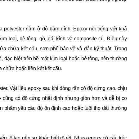
a polyester nằm ở độ bám dính. Epoxy nổi tiếng với khả
m loại, bê tông, gỗ, đá, kính và composite cũ. Điều này
ửa chữa kết cấu, sơn phủ bảo vệ và dán kỹ thuật. Trong
, đặc biệt trên bề mặt kim loại hoặc bê tông, nên thường
 chữa hoặc liên kết kết cấu.
ter. Vật liệu epoxy sau khi đóng rắn có độ cứng cao, chịu
 tuy cũng có độ cứng nhất định nhưng giòn hơn và dễ bị co
sản phẩm yêu cầu độ ổn định cao hoặc tuổi thọ dài thường
u tố tạo nên sự khác biệt rõ rệt. Nhựa epoxy có cấu trúc