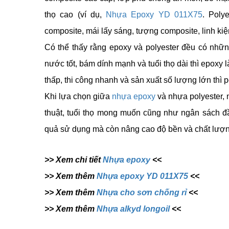
thọ cao (ví dụ,
Nhựa Epoxy YD 011X75
. Poly
composite, mái lấy sáng, tượng composite, linh kiệ
Có thể thấy rằng epoxy và polyester đều có nhữn
nước tốt, bám dính mạnh và tuổi thọ dài thì epoxy 
thấp, thi công nhanh và sản xuất số lượng lớn thì p
Khi lựa chọn giữa
nhựa epoxy
và nhựa polyester, 
thuật, tuổi thọ mong muốn cũng như ngân sách đầu
quả sử dụng mà còn nâng cao độ bền và chất lượn
>> Xem chi tiết
Nhựa epoxy
<<
>> Xem thêm
Nhựa epoxy YD 011X75
<<
>> Xem thêm
Nhựa cho sơn chống rỉ
<<
>> Xem thêm
Nhựa alkyd longoil
<<