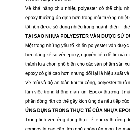
Về khả năng chịu nhiệt, polyester có thể chịu n
epoxy thường ổn định hơn trong môi trường nhiệt độ
tốt nên được sử dụng nhiều trong ngành điện – điện 
TẠI SAO NHỰA POLYESTER VẪN ĐƯỢC SỬ D
Một trong những yếu tố khiến polyester vẫn được 
hơn đáng kể so với epoxy, nguyên liệu dễ tìm và qu
thành lựa chọn phổ biến cho các sản phẩm sản xuất
epoxy có giá cao hơn nhưng đổi lại là hiệu suất và 
Về mùi và độ an toàn khi thi công, polyester thư
làm việc trong không gian kín. Epoxy thường ít m
phần đóng rắn có thể gây kích ứng da nếu tiếp xúc t
ỨNG DỤNG TRONG THỰC TẾ CỦA NHỰA EPO
Trong lĩnh vực ứng dụng thực tế, epoxy thường 
composite cao cấp, lớp phủ chống ăn mòn, bo mạch