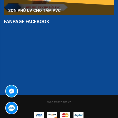
SƠN PHỦ UV CHO TẤM PVC
FANPAGE FACEBOOK
er
megavietnam.vn