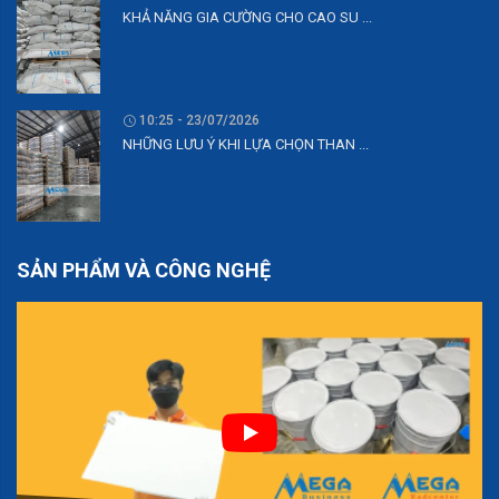
KHẢ NĂNG GIA CƯỜNG CHO CAO SU ...
10:25 - 23/07/2026
NHỮNG LƯU Ý KHI LỰA CHỌN THAN ...
SẢN PHẨM VÀ CÔNG NGHỆ