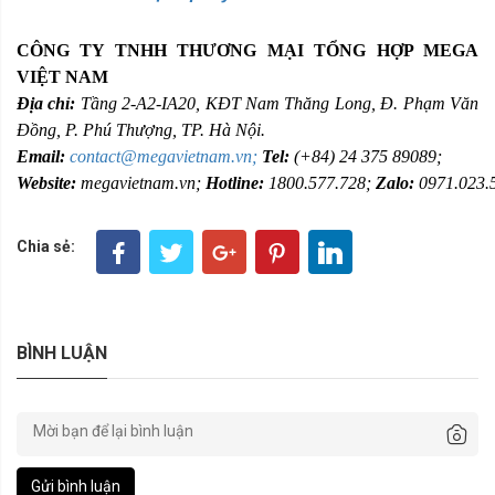
CÔNG TY TNHH THƯƠNG MẠI TỔNG HỢP MEGA
VIỆT NAM
Địa chỉ:
Tầng 2-A2-IA20, KĐT Nam Thăng Long, Đ. Phạm Văn
Đồng,
P. Phú Thượng, TP. Hà Nội.
Email:
contact@megavietnam.vn;
Tel:
(+84) 24 375 89089;
Website:
megavietnam.vn;
Hotline:
1800.577.728;
Zalo:
0971.023.
Chia sẻ:
BÌNH LUẬN
Gửi bình luận