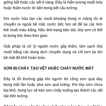
giống bột hoặc các vết ố vàng. Đây là hiện tượng muối hóa
hoặc thấm nước từ bên trong kết cấu tường.
Khi nước hòa tan các muối khoáng trong xi măng rồi di
chuyển ra ngoài bề mặt, nước bốc hơi sẽ để lại các tinh
thể muối màu trắng. Nếu tình trạng kéo dài, lớp sơn có thể
bị bong tróc theo thời gian.
Giải pháp là xử lý nguồn nước gây thấm, làm sạch lớp
muối bằng các dung dịch chuyên dụng và chỉ sơn lại khi
bề mặt đã khô hoàn toàn.
SƠN BỊ CHẢY, TẠO VỆT HOẶC CHẢY NƯỚC MẮT
Đây là lỗi thường gặp khi người thi công sơn quá dày
trong một lần hoặc pha sơn quá loãng. Khi lớp sơn chưa
kịp khô, trọng lực sẽ kéo sơn chảy xuống tạo thành các vệt
dài trên tường.