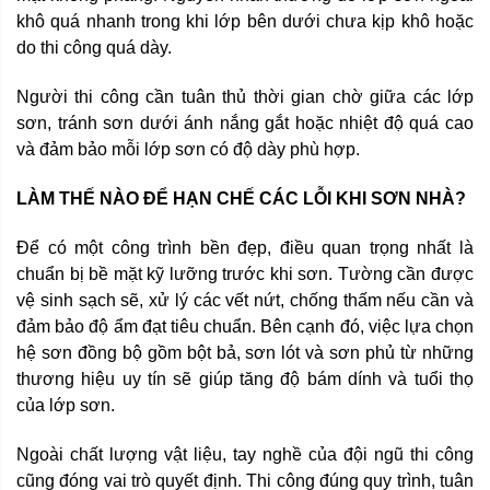
khô quá nhanh trong khi lớp bên dưới chưa kịp khô hoặc
do thi công quá dày.
Người thi công cần tuân thủ thời gian chờ giữa các lớp
sơn, tránh sơn dưới ánh nắng gắt hoặc nhiệt độ quá cao
và đảm bảo mỗi lớp sơn có độ dày phù hợp.
LÀM THẾ NÀO ĐỂ HẠN CHẾ CÁC LỖI KHI SƠN NHÀ?
Để có một công trình bền đẹp, điều quan trọng nhất là
chuẩn bị bề mặt kỹ lưỡng trước khi sơn. Tường cần được
vệ sinh sạch sẽ, xử lý các vết nứt, chống thấm nếu cần và
đảm bảo độ ẩm đạt tiêu chuẩn. Bên cạnh đó, việc lựa chọn
hệ sơn đồng bộ gồm bột bả, sơn lót và sơn phủ từ những
thương hiệu uy tín sẽ giúp tăng độ bám dính và tuổi thọ
của lớp sơn.
Ngoài chất lượng vật liệu, tay nghề của đội ngũ thi công
cũng đóng vai trò quyết định. Thi công đúng quy trình, tuân