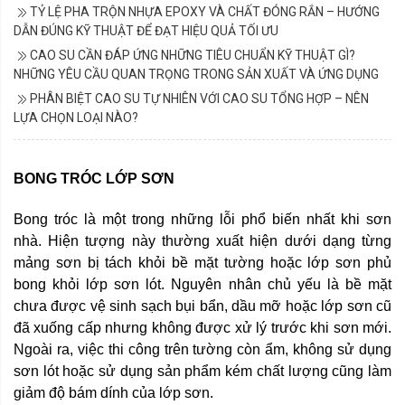
TỶ LỆ PHA TRỘN NHỰA EPOXY VÀ CHẤT ĐÓNG RẮN – HƯỚNG
DẪN ĐÚNG KỸ THUẬT ĐỂ ĐẠT HIỆU QUẢ TỐI ƯU
CAO SU CẦN ĐÁP ỨNG NHỮNG TIÊU CHUẨN KỸ THUẬT GÌ?
NHỮNG YÊU CẦU QUAN TRỌNG TRONG SẢN XUẤT VÀ ỨNG DỤNG
PHÂN BIỆT CAO SU TỰ NHIÊN VỚI CAO SU TỔNG HỢP – NÊN
LỰA CHỌN LOẠI NÀO?
BONG TRÓC LỚP SƠN
Bong tróc là một trong những lỗi phổ biến nhất khi sơn
nhà. Hiện tượng này thường xuất hiện dưới dạng từng
mảng sơn bị tách khỏi bề mặt tường hoặc lớp sơn phủ
bong khỏi lớp sơn lót. Nguyên nhân chủ yếu là bề mặt
chưa được vệ sinh sạch bụi bẩn, dầu mỡ hoặc lớp sơn cũ
đã xuống cấp nhưng không được xử lý trước khi sơn mới.
Ngoài ra, việc thi công trên tường còn ẩm, không sử dụng
sơn lót hoặc sử dụng sản phẩm kém chất lượng cũng làm
giảm độ bám dính của lớp sơn.