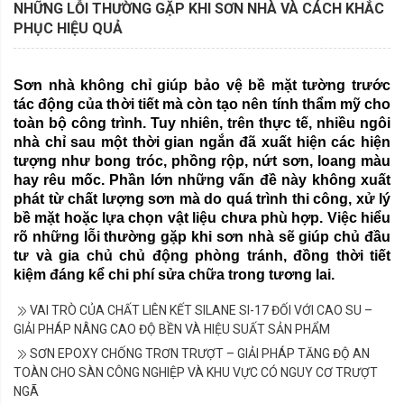
NHỮNG LỖI THƯỜNG GẶP KHI SƠN NHÀ VÀ CÁCH KHẮC
PHỤC HIỆU QUẢ
Sơn nhà không chỉ giúp bảo vệ bề mặt tường trước
tác động của thời tiết mà còn tạo nên tính thẩm mỹ cho
toàn bộ công trình. Tuy nhiên, trên thực tế, nhiều ngôi
nhà chỉ sau một thời gian ngắn đã xuất hiện các hiện
tượng như bong tróc, phồng rộp, nứt sơn, loang màu
hay rêu mốc. Phần lớn những vấn đề này không xuất
phát từ chất lượng sơn mà do quá trình thi công, xử lý
bề mặt hoặc lựa chọn vật liệu chưa phù hợp. Việc hiểu
rõ những lỗi thường gặp khi sơn nhà sẽ giúp chủ đầu
tư và gia chủ chủ động phòng tránh, đồng thời tiết
kiệm đáng kể chi phí sửa chữa trong tương lai.
VAI TRÒ CỦA CHẤT LIÊN KẾT SILANE SI-17 ĐỐI VỚI CAO SU –
GIẢI PHÁP NÂNG CAO ĐỘ BỀN VÀ HIỆU SUẤT SẢN PHẨM
SƠN EPOXY CHỐNG TRƠN TRƯỢT – GIẢI PHÁP TĂNG ĐỘ AN
TOÀN CHO SÀN CÔNG NGHIỆP VÀ KHU VỰC CÓ NGUY CƠ TRƯỢT
NGÃ