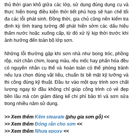
thủ thời gian khô giữa các lớp, sử dụng đúng dụng cụ và
thực hiện trong điều kiện thời tiết phù hợp sẽ hạn chế tối
đa các lỗi phát sinh. Đồng thời, gia chủ cũng nên kiểm tra
định kỳ tình trạng tường để phát hiện sớm các dấu hiệu
thấm nước hoặc xuống cấp, từ đó xử lý kịp thời trước khi
ảnh hưởng đến toàn bộ lớp sơn.
Những lỗi thường gặp khi sơn nhà như bong tróc, phồng
rộp, nứt chân chim, loang màu, rêu mốc hay phấn hóa đều
có nguyên nhân cụ thể và hoàn toàn có thể phòng tránh
nếu lựa chọn đúng vật liệu, chuẩn bị bề mặt kỹ lưỡng và
thi công đúng kỹ thuật. Đầu tư vào một quy trình sơn chất
lượng ngay từ đầu không chỉ giúp công trình có vẻ đẹp
bền lâu mà còn giảm đáng kể chi phí bảo trì và sơn sửa
trong nhiều năm sử dụng.
>> Xem thêm
Kẽm stearate
(phụ gia sơn gỗ) <<
>> Xem thêm
Đóng rắn cho sơn
<<
>> Xem thêm
Nhựa epoxy
<<