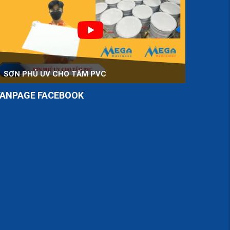
SƠN PHỦ UV CHO TẤM PVC
FANPAGE FACEBOOK