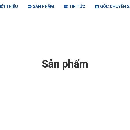
IỚI THIỆU
SẢN PHẨM
TIN TỨC
GÓC CHUYÊN S
Sản phẩm