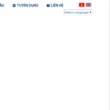
ÂU
TUYỂN DỤNG
LIÊN HỆ
Select Language
▼