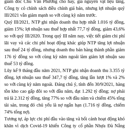
giám đốc Chu Văn Phương cho hay, giá nguyên vật liệu tăng,
Công ty có chính sách điều chỉnh giá bán, nhưng lợi nhuận quý
III/2021 vẫn giảm mạnh so với cùng kỳ năm trước.
Quý III/2021, NTP ghi nhận doanh thu hợp nhất 1.016 tỷ đồng,
giảm 15%; lợi nhuận sau thuế hợp nhất 77,7 tỷ đồng, giảm 43,6%
so với quý III/2020. Trong quý III năm nay, việc tiết giảm chi phí
lãi vay và các chi phí hoạt động khác giúp NTP tăng lợi nhuận
sau thuế 24 tỷ đồng, nhưng doanh thu bán hàng thành phần giảm
176 tỷ đồng so với cùng kỳ năm ngoái làm giảm lợi nhuận sau
thuế 53 tỷ đồng.
Lũy kế 9 tháng đầu năm 2021, NTP ghi nhận doanh thu 3.355 tỷ
đồng, lợi nhuận sau thuế 347,7 tỷ đồng, tăng lần lượt 1% và 2%
so với cùng kỳ năm ngoái. Đáng chú ý, tính đến 30/9/2021, hàng
tồn kho cao gấp đôi so với đầu năm, đạt 1.292 tỷ đồng; nợ phải
trả là 2.312 tỷ đồng, tăng 77% so với đầu năm và chiếm 45% tổng
tài sản, trong đó chủ yếu là nợ ngắn hạn (1.716 tỷ đồng, chiếm
74% tổng nợ).
Tương tự, áp lực chi phí đầu vào tăng và bối cảnh hoạt động khó
khăn vì dịch Covid-19 khiến Công ty cổ phần Nhựa Đà Nẵng