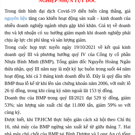
NGHIỆP NHỰA TỤT DỐC
Trong tình hình đại dịch Covid-19 diễn biến căng thẳng, giá
nguyên liệu
tăng cao khiến hoạt động sản xuất – kinh doanh của
nhiều doanh nghiệp ngành nhựa gặp khó khăn. Giá trị về doanh
thu và lợi nhuận có xu hướng giảm mạnh khi doanh nghiệp phải
chịu áp lực chi phí tăng và sản lượng giảm.
Trong cuộc họp trực tuyến ngày 19/10/2021 về kết quả kinh
doanh quý III và phương hướng quý IV của Công ty cổ phần
Nhựa Bình Minh (BMP), Tổng giám đốc Nguyễn Hoàng Ngân
thừa nhận, quý III năm nay là một kỷ lục buồn trong suốt 44 năm
hoạt động, khi cả 3 tháng kinh doanh đều lỗ. Đây là quý đầu tiên
BMP thua lỗ kể từ khi lên sàn chứng khoán năm 2006, với mức lỗ
26 tỷ đồng, trong khi cùng kỳ năm ngoái lãi 153 tỷ đồng.
Doanh thu của BMP trong quý III/2021 đạt 529 tỷ đồng, giảm
53%; sản lượng sản xuất chỉ đạt 11.000 tấn, giảm 59% so với
cùng kỳ.
Được biết, khi TP.HCM thực hiện giãn cách xã hội theo Chỉ thị
16, nhà máy của BMP ngừng sản xuất kể từ giữa tháng 7. Hai
nhà máy chủ chốt của BMP tại Bình Dương và Long An có tổng