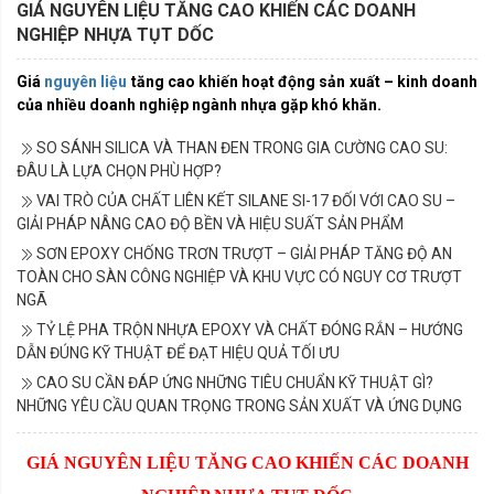
GIÁ NGUYÊN LIỆU TĂNG CAO KHIẾN CÁC DOANH
NGHIỆP NHỰA TỤT DỐC
Giá
nguyên liệu
tăng cao khiến hoạt động sản xuất – kinh doanh
của nhiều doanh nghiệp ngành nhựa gặp khó khăn.
SO SÁNH SILICA VÀ THAN ĐEN TRONG GIA CƯỜNG CAO SU:
ĐÂU LÀ LỰA CHỌN PHÙ HỢP?
VAI TRÒ CỦA CHẤT LIÊN KẾT SILANE SI-17 ĐỐI VỚI CAO SU –
GIẢI PHÁP NÂNG CAO ĐỘ BỀN VÀ HIỆU SUẤT SẢN PHẨM
SƠN EPOXY CHỐNG TRƠN TRƯỢT – GIẢI PHÁP TĂNG ĐỘ AN
TOÀN CHO SÀN CÔNG NGHIỆP VÀ KHU VỰC CÓ NGUY CƠ TRƯỢT
NGÃ
TỶ LỆ PHA TRỘN NHỰA EPOXY VÀ CHẤT ĐÓNG RẮN – HƯỚNG
DẪN ĐÚNG KỸ THUẬT ĐỂ ĐẠT HIỆU QUẢ TỐI ƯU
CAO SU CẦN ĐÁP ỨNG NHỮNG TIÊU CHUẨN KỸ THUẬT GÌ?
NHỮNG YÊU CẦU QUAN TRỌNG TRONG SẢN XUẤT VÀ ỨNG DỤNG
GIÁ NGUYÊN LIỆU TĂNG CAO KHIẾN CÁC DOANH