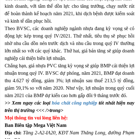
kinh doanh, với tâm thế dồn lực cho tăng trưởng, chạy nước rút
để hoàn thành kế hoạch năm 2021, khi dịch bệnh được kiểm soát
và kinh tế dần phục hồi.
Theo BVSC, các doanh nghiệp ngành nhựa đang kỳ vọng sẽ có
động lực kép trong quý IV/2021. Thứ nhất, tiêu thụ sẽ phục hồi
nhờ nhu cầu dồn nén trước dịch và nhu cầu trong quý IV thường
lớn nhất so với các quý khác. Thứ hai, giá bán tăng sẽ giúp doanh
nghiệp cải thiện biên lợi nhuận.
Chẳng hạn, giá nhựa PVC tăng kỳ vọng sẽ giúp BMP cải thiện lợi
nhuận trong quý IV. BVSC dự phóng, năm 2021, BMP đạt doanh
thu 4.627 tỷ đồng, giảm 3%; lợi nhuận sau thuế 213,5 tỷ đồng,
giảm 59,1% so với năm 2020. Như vậy, lợi nhuận trong quý cuối
năm 2021 của BMP dự kiến cao hơn gấp đôi 9 tháng trước đó.
>> Xem ngay các loại
hóa chất công nghiệp
tốt nhất hiện nay
trên thị trường <<< />trong>
Mọi thông tin vui lòng liên hệ:
Ban Biên tập Mega Việt Nam
Địa chỉ:
Tầng 2-A2-IA20, KĐT Nam Thăng Long, đường Phạm