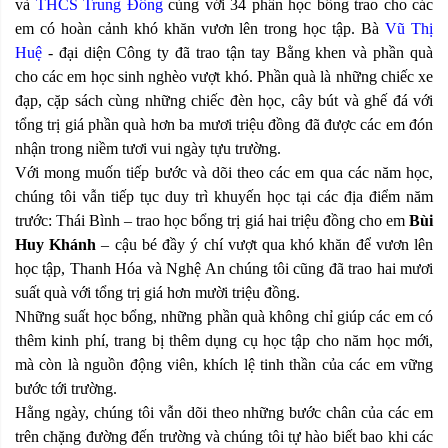
và
THCS Trung Đông
cùng với 34 phần học bổng trao cho các
em có hoàn cảnh khó khăn vươn lên trong học tập. Bà
Vũ Thị
Huệ
- đại diện Công ty đã trao tận tay Bằng khen và phần quà
cho các em học sinh nghèo vượt khó. Phần quà là những chiếc xe
đạp, cặp sách cùng những chiếc đèn học, cây bút và ghế đá với
tổng trị giá phần quà hơn ba mươi triệu đồng đã được các em đón
nhận trong niềm tươi vui ngày tựu trường.
Với mong muốn tiếp bước và dõi theo các em qua các năm học,
chúng tôi vẫn tiếp tục duy trì khuyến học tại các địa điểm năm
trước: Thái Bình – trao học bổng trị giá hai triệu đồng cho em
Bùi
Huy Khánh
– cậu bé đầy ý chí vượt qua khó khăn để vươn lên
học tập, Thanh Hóa và Nghệ An chúng tôi cũng đã trao hai mươi
suất quà với tổng trị giá hơn mười triệu đồng.
Những suất học bổng, những phần quà không chỉ giúp các em có
thêm kinh phí, trang bị thêm dụng cụ học tập cho năm học mới,
mà còn là nguồn động viên, khích lệ tinh thần của các em vững
bước tới trường.
Hằng ngày, chúng tôi vẫn dõi theo những bước chân của các em
trên chặng đường đến trường và chúng tôi tự hào biết bao khi các