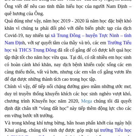
Ông viết để nêu cao tinh thần hiếu học của người Nam Định –
quê hương của Ông.
Quả đúng như vậy, năm học 2019 - 2020 là năm học đặc biệt khó
khăn vì chúng ta phải đối phó với diễn biến phức tạp của dịch
Covid-19, tuy nhiên tại
xã Trung Đông – huyện Trực Ninh – tỉnh
Nam Địn
h, với sự quyết tâm của thầy và trò, các em
Trường Tiểu
học
và
THCS Trung Đông
đã rất cố gắng để có được kết quả học
tập thật tốt cho năm học vừa qua. Tại đó, có rất nhiều em học sinh
có hoàn cảnh khó khăn, nay dịch bệnh khiến cuộc sống các em
càng thiếu thốn, vất vả hơn, nhưng các em vẫn cố gắng vươn lên
để đạt được những thành tích cao trong học tập.
Chính vì vậy, để tiếp nối chặng đường gieo mầm những ước mơ,
duy trì truyền thống khuyến khích các học sinh nghèo vượt khó,
chương trình Khuyến học năm 2020,
Mega
chúng tôi đã quyết
định đặt chân tới “vùng đất học” này tiếp thêm động lực cho các
em vững bước tới trường.
Và trong không khí tưng bừng, hân hoan phấn khởi của ngày hội
Khai giảng, chúng tôi vinh dự được góp mặt tại
trường Tiểu học