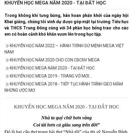
KHUYẾN HỌC MEGA NĂM 2020 - TẠI ĐẤT HỌC
Trong không khí tưng bừng, hân hoan phấn khởi của ngày hội
Khai giảng, chúng tôi vinh dự được góp mặt tại trường Tiểu học
và THCS Trung Đông cùng với 34 phần học bổng trao cho các
em có hoàn cảnh khó khăn vươn lên trong học tập.
KHUYẾN HỌC NĂM 2022 – HÀNH TRÌNH SỨ MỆNH MEGA VIỆT
NAM
KHUYẾN HỌC NĂM 2020 CHO CON CBCNV MEGA
KHUYẾN HỌC MEGA NĂM 2020 - TẠI ĐẤT HỌC
KHUYẾN HỌC MEGA 2019 - TRANG VỞ MỚI…
KHUYẾN HỌC MEGA 2018 - TIẾP TỤC HÀNH TRÌNH GIEO MẦM
NHỮNG ƯỚC MƠ
KHUYẾN HỌC MEGA NĂM 2020 - TẠI ĐẤT HỌC
Nhà ta quý chữ hơn vàng
Coi tài hơn cả giàu sang trên đời”
Đó là hai câu thơ trong bài thơ “Nhà tôi” của thi sỹ Nguyễn Bính,