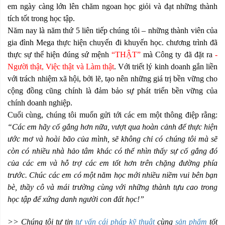
em ngày càng lớn lên chăm ngoan học giỏi và đạt những thành
tích tốt trong học tập.
Năm nay là năm thứ 5 liên tiếp chúng tôi – những thành viên của
gia đình Mega thực hiện chuyến đi khuyến học. chương trình đã
thực sự thể hiện đúng sứ mệnh
“THẬT”
mà Công ty đã đặt ra
-
Người thật, Việc thật và Làm thật
. Với triết lý kinh doanh gắn liền
với trách nhiệm xã hội, bởi lẽ, tạo nên những giá trị bền vững cho
cộng đồng cũng chính là đảm bảo sự phát triển bền vững của
chính doanh nghiệp.
Cuối cùng, chúng tôi muốn gửi tới các em một thông điệp rằng:
“Các em hãy cố gắng hơn nữa, vượt qua hoàn cảnh để thực hiện
ước mơ và hoài bão của mình, sẽ không chỉ có chúng tôi mà sẽ
còn có nhiều nhà hảo tâm khác có thể nhìn thấy sự cố gắng đó
của các em và hỗ trợ các em tốt hơn trên chặng đường phía
trước. Chúc các em có một năm học mới nhiều niềm vui bên bạn
bè, thầy cô và mái trường cùng với những thành tựu cao trong
học tập để xứng danh người con đất học!”
>> Chúng tôi tự tin
tư vấn cái pháp kỹ thuật
cùng
sản phẩm
tốt