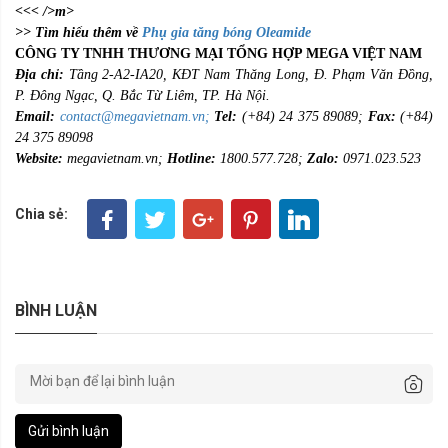
<<< />m>
>> Tìm hiểu thêm về
Phụ gia tăng bóng Oleamide
CÔNG TY TNHH THƯƠNG MẠI TỔNG HỢP MEGA VIỆT NAM
Địa chỉ:
Tầng 2-A2-IA20, KĐT Nam Thăng Long, Đ. Phạm Văn Đồng,
P. Đông Ngạc, Q. Bắc Từ Liêm, TP. Hà Nội.
Email:
contact@megavietnam.vn;
Tel:
(+84) 24 375 89089;
Fax:
(+84)
24 375 89098
Website:
megavietnam.vn;
Hotline:
1800.577.728;
Zalo:
0971.023.523
Chia sẻ:
BÌNH LUẬN
Gửi bình luận