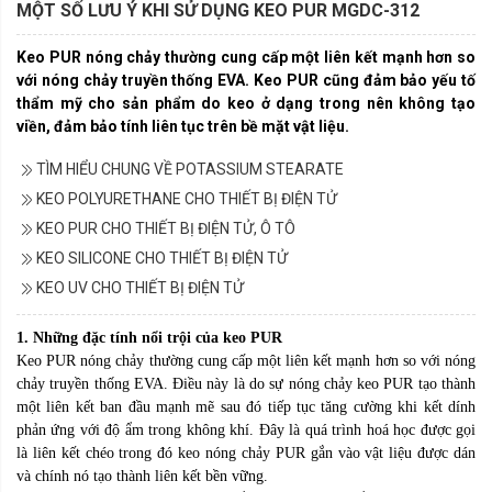
MỘT SỐ LƯU Ý KHI SỬ DỤNG KEO PUR MGDC-312
Keo PUR nóng chảy thường cung cấp một liên kết mạnh hơn so
với nóng chảy truyền thống EVA. Keo PUR cũng đảm bảo yếu tố
thẩm mỹ cho sản phẩm do keo ở dạng trong nên không tạo
viền, đảm bảo tính liên tục trên bề mặt vật liệu.
TÌM HIỂU CHUNG VỀ POTASSIUM STEARATE
KEO POLYURETHANE CHO THIẾT BỊ ĐIỆN TỬ
KEO PUR CHO THIẾT BỊ ĐIỆN TỬ, Ô TÔ
KEO SILICONE CHO THIẾT BỊ ĐIỆN TỬ
KEO UV CHO THIẾT BỊ ĐIỆN TỬ
1. Những đặc tính nổi trội của keo PUR
Keo PUR nóng chảy thường cung cấp một liên kết mạnh hơn so với nóng
chảy truyền thống EVA. Điều này là do sự nóng chảy keo PUR tạo thành
một liên kết ban đầu mạnh mẽ sau đó tiếp tục tăng cường khi kết dính
phản ứng với độ ẩm trong không khí. Đây là quá trình hoá học được gọi
là liên kết chéo trong đó keo nóng chảy PUR gắn vào vật liệu được dán
và chính nó tạo thành liên kết bền vững.