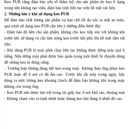
Keo PUR cũng đảm bảo yếu tố thẩm mỹ cho sản phẩm do keo ở dạng
trong nên không tạo viền, đảm bảo tính liên tục trên bề mặt vật liệu.
2. Những lưu ý khi sử dụng keo PUR
Để đảm bảo chất lượng sản phẩm và hạn chế tối đa xảy ra mất an toàn,
quá trình sử dụng keo PUR cần lưu ý những điều dưới đây:
- Đảm bảo độ bền cho sản phẩm, không cho keo tiếp xúc với không khí
trước khi sử dụng và cần làm nóng keo trước khi phủ lên bề mặt tấm vật
liệu.
- Khi dùng PUR là máy phải chạy liên tục không được dừng máy quá 6
tiếng. Nếu dừng máy phải được bảo quản trong một thiết bị chuyên dùng
để chống keo bị đóng cứng.
- Trường hợp không dùng hết keo trong máy: Không tháo ống phun keo
PUR hoặc để ở nơi có độ ẩm cao. Trước khi tắt máy trong ngày, hãy
dùng ra một lượng keo khoảng 1inch để đảm bảo không khí trong máy
không còn trong ống.
- Keo PUR nên được lưu trữ trong túi giấy bạc ở nơi khô ráo, thoáng mát
- Không chạm vào xi-lanh nhiệt hoặc thùng keo khi đang ở nhiệt độ cao.