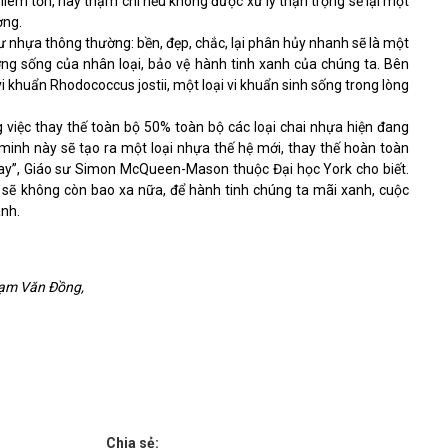
 khiêm tốn, hay thậm chí nếu không được xử lý thận trọng sẽ lại một
ờng.
như nhựa thông thường: bền, đẹp, chắc, lại phân hủy nhanh sẽ là một
ờng sống của nhân loại, bảo vệ hành tinh xanh của chúng ta. Bên
 khuẩn Rhodococcus jostii, một loại vi khuẩn sinh sống trong lòng
 việc thay thế toàn bộ 50% toàn bộ các loại chai nhựa hiện đang
inh này sẽ tạo ra một loại nhựa thế hệ mới, thay thế hoàn toàn
nay”, Giáo sư Simon McQueen-Mason thuộc Đại học York cho biết.
 sẽ không còn bao xa nữa, để hành tinh chúng ta mãi xanh, cuộc
anh.
ạm Văn Đồng,
Chia sẻ: