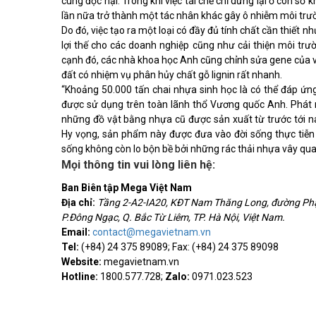
cùng độc hại. Trong khi việc tái chế chỉ dừng lại ở con số
lần nữa trở thành một tác nhân khác gây ô nhiễm môi trư
Do đó, việc tạo ra một loại có đầy đủ tính chất cần thiết 
lợi thế cho các doanh nghiệp cũng như cải thiện môi trư
cạnh đó, các nhà khoa học Anh cũng chỉnh sửa gene của vi
đất có nhiệm vụ phân hủy chất gỗ lignin rất nhanh.
“Khoảng 50.000 tấn chai nhựa sinh học là có thể đáp ứng
được sử dụng trên toàn lãnh thổ Vương quốc Anh. Phát m
những đồ vật bằng nhựa cũ được sản xuất từ trước tới 
Hy vọng, sản phẩm này được đưa vào đời sống thực tiễn
sống không còn lo bộn bề bởi những rác thải nhựa vây qu
Mọi thông tin vui lòng liên hệ:
Ban Biên tập Mega Việt Nam
Địa chỉ:
Tầng 2-A2-IA20, KĐT Nam Thăng Long, đường Ph
P.Đông Ngạc, Q. Bắc Từ Liêm, TP. Hà Nội, Việt Nam.
Email:
contact@megavietnam.vn
Tel:
(+84) 24 375 89089; Fax: (+84) 24 375 89098
Website:
megavietnam.vn
Hotline:
1800.577.728;
Zalo:
0971.023.523