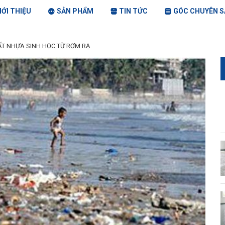
IỚI THIỆU
SẢN PHẨM
TIN TỨC
GÓC CHUYÊN S
ẤT NHỰA SINH HỌC TỪ RƠM RẠ