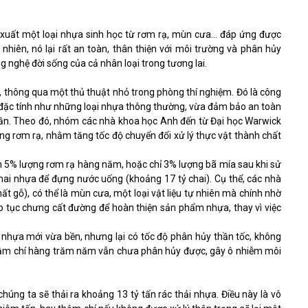
 xuất một loại nhựa sinh học từ rơm rạ, mùn cưa… đáp ứng được
nhiên, nó lại rất an toàn, thân thiện với môi trường và phân hủy
nghệ đời sống của cả nhân loại trong tương lai.
 thông qua một thủ thuật nhỏ trong phòng thí nghiệm. Đó là công
ó đặc tính như những loại nhựa thông thường, vừa đảm bảo an toàn
 lần. Theo đó, nhóm các nhà khoa học Anh đến từ Đại học Warwick
ong rơm rạ, nhằm tăng tốc độ chuyển đổi xử lý thực vật thành chất
n 5% lượng rơm rạ hàng năm, hoặc chỉ 3% lượng bã mía sau khi sử
chai nhựa để đựng nước uống (khoảng 17 tỷ chai). Cụ thể, các nhà
ất gỗ), có thể là mùn cưa, một loại vật liệu tự nhiên mà chính nhờ
ếp tục chưng cất đường để hoàn thiện sản phẩm nhựa, thay vì việc
.
 nhựa mới vừa bền, nhưng lại có tốc độ phân hủy thần tốc, không
hậm chí hàng trăm năm vẫn chưa phân hủy được, gây ô nhiễm môi
húng ta sẽ thải ra khoảng 13 tỷ tấn rác thải nhựa. Điều này là vô