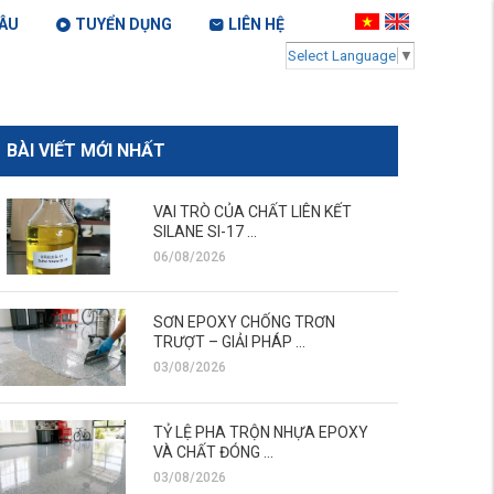
ÂU
TUYỂN DỤNG
LIÊN HỆ
Select Language
▼
BÀI VIẾT MỚI NHẤT
VAI TRÒ CỦA CHẤT LIÊN KẾT
SILANE SI-17 ...
06/08/2026
SƠN EPOXY CHỐNG TRƠN
TRƯỢT – GIẢI PHÁP ...
03/08/2026
TỶ LỆ PHA TRỘN NHỰA EPOXY
VÀ CHẤT ĐÓNG ...
03/08/2026