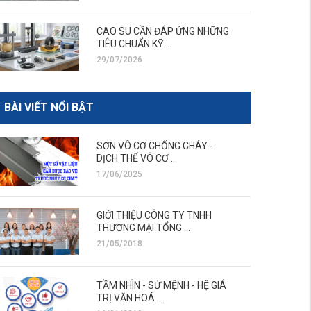
CAO SU CẦN ĐÁP ỨNG NHỮNG
TIÊU CHUẨN KỸ ...
29/07/2026
BÀI VIẾT NỔI BẬT
SƠN VÔ CƠ CHỐNG CHÁY -
DỊCH THỂ VÔ CƠ ...
17/06/2025
GIỚI THIỆU CÔNG TY TNHH
THƯƠNG MẠI TỔNG ...
21/05/2018
TẦM NHÌN - SỨ MỆNH - HỆ GIÁ
TRỊ VĂN HOÁ ...