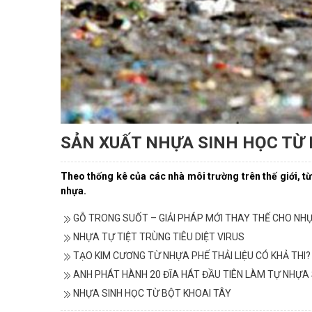
SẢN XUẤT NHỰA SINH HỌC TỪ
Theo thống kê của các nhà môi trường trên thế giới, từ
nhựa.
GỖ TRONG SUỐT – GIẢI PHÁP MỚI THAY THẾ CHO NH
NHỰA TỰ TIỆT TRÙNG TIÊU DIỆT VIRUS
TẠO KIM CƯƠNG TỪ NHỰA PHẾ THẢI LIỆU CÓ KHẢ THI?
ANH PHÁT HÀNH 20 ĐĨA HÁT ĐẦU TIÊN LÀM TỰ NHỰA
NHỰA SINH HỌC TỪ BỘT KHOAI TÂY