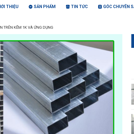
IỚI THIỆU
SẢN PHẨM
TIN TỨC
GÓC CHUYÊN S
N TRÊN KẼM 1K VÀ ỨNG DỤNG