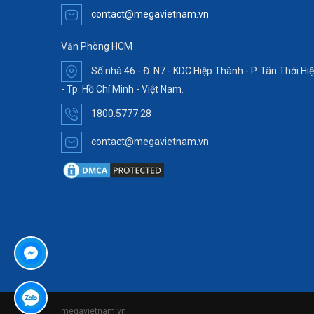
contact@megavietnam.vn
Văn Phòng HCM
Số nhà 46 - Đ. N7 - KDC Hiệp Thành - P. Tân Thới Hi
- Tp. Hồ Chí Minh - Việt Nam.
1800.5777.28
contact@megavietnam.vn
er
megavietnam.vn