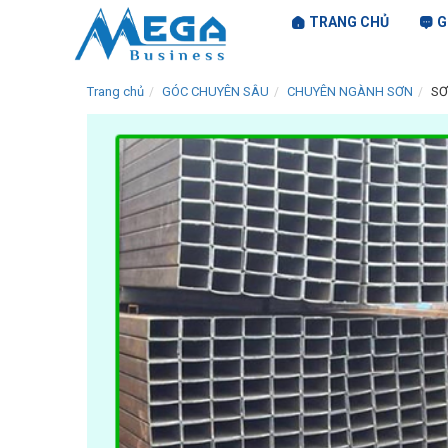
TRANG CHỦ
G
Trang chủ
GÓC CHUYÊN SÂU
CHUYÊN NGÀNH SƠN
SƠ