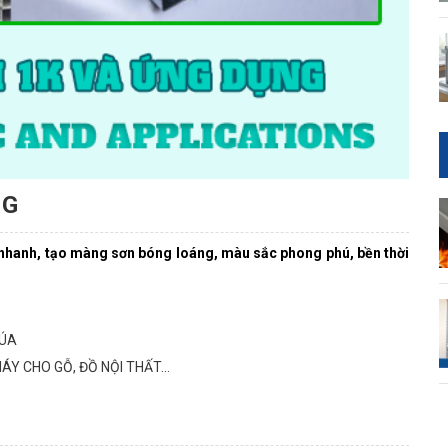
NG
 nhanh, tạo màng sơn bóng loáng, màu sắc phong phú, bền thời
BÚA
Y CHO GỖ, ĐỒ NỘI THẤT...