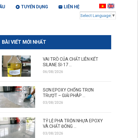
ÂU
TUYỂN DỤNG
LIÊN HỆ
Select Language
▼
BÀI VIẾT MỚI NHẤT
VAI TRÒ CỦA CHẤT LIÊN KẾT
SILANE SI-17 ...
06/08/2026
SƠN EPOXY CHỐNG TRƠN
TRƯỢT – GIẢI PHÁP ...
03/08/2026
TỶ LỆ PHA TRỘN NHỰA EPOXY
VÀ CHẤT ĐÓNG ...
03/08/2026