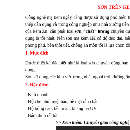
SƠN TRÊN KẼ
Công nghệ mạ kẽm ngày càng được sử dụng phổ biến hiệ
thép dân dụng và trong công nghiệp như nhà xưởng tiền ch
của kẽm Zn, cần phải loại
sơn "chất" lượng
chuyên dụ
dụng là tốt nhất. Nên sơn mạ kẽm
1K
có độ dẻo dai, bá
phong phú, bền thời tiết, chống ăn mòn tốt là lựa chọn t
1. Mục đích
Được thiết kế đặc biệt như là loại sơn chuyên dùng bảo 
dụng..
Sơn sử dụng các khu vực trong nhà, ngoài trời, đường ống
2. Đặc điểm
- Khô nhanh.
- Độ che phủ tuyệt hảo, bề mặt rắn chắc.
- Độ bóng cao, bền màu, kháng tia UV.
- Bám dính rất tốt.
>> Xem thêm: Chuyển giao công nghệ