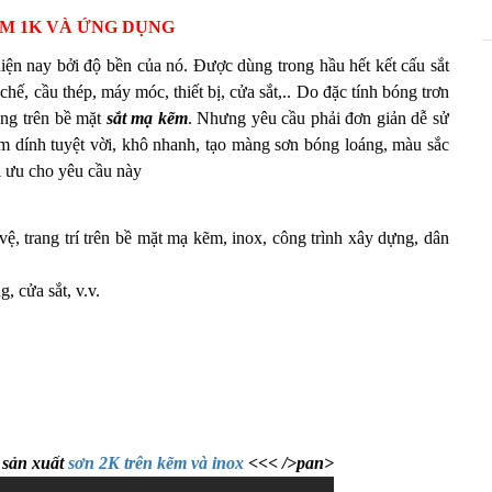
M 1K VÀ ỨNG DỤNG
n nay bởi độ bền của nó. Được dùng trong hầu hết kết cấu sắt
ế, cầu thép, máy móc, thiết bị, cửa sắt,.. Do đặc tính bóng trơn
ng trên bề mặt
sắt mạ kẽm
. Nhưng yêu cầu phải đơn giản dễ sử
m dính tuyệt vời, khô nhanh, tạo màng sơn bóng loáng, màu sắc
ối ưu cho yêu cầu này
vệ, trang trí trên bề mặt mạ kẽm, inox, công trình xây dựng, dân
, cửa sắt, v.v.
 sản xuất
sơn 2K trên kẽm và inox
<<< />pan>