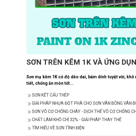
SƠN TRÊN KẼM 1K VÀ ỨNG DỤ
Sơn mạ kẽm
1K
có độ dẻo dai, bám dính tuyệt vời, khô
tiết, chống ăn mòn tốt...
SƠN KẾT CẤU THÉP
GIẢI PHÁP NHỰA ĐỘT PHÁ CHO SƠN VÂN BÔNG VÂN 
SƠN VÔ CƠ CHỐNG CHÁY - DỊCH THỂ VÔ CƠ CHỐNG CHÁ
CHẤT LÀM KHÔ CHÌ 32% - GIẢI PHÁP THAY THẾ
TÌM HIỂU VỀ SƠN TĨNH ĐIỆN