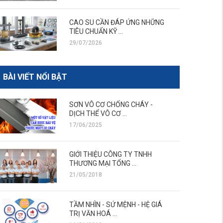
CAO SU CẦN ĐÁP ỨNG NHỮNG
TIÊU CHUẨN KỸ ...
29/07/2026
BÀI VIẾT NỔI BẬT
SƠN VÔ CƠ CHỐNG CHÁY -
DỊCH THỂ VÔ CƠ ...
17/06/2025
GIỚI THIỆU CÔNG TY TNHH
THƯƠNG MẠI TỔNG ...
21/05/2018
TẦM NHÌN - SỨ MỆNH - HỆ GIÁ
TRỊ VĂN HOÁ ...