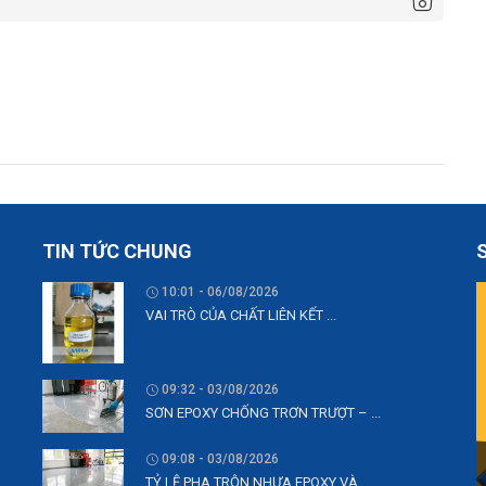
TIN TỨC CHUNG
10:01 - 06/08/2026
VAI TRÒ CỦA CHẤT LIÊN KẾT ...
09:32 - 03/08/2026
SƠN EPOXY CHỐNG TRƠN TRƯỢT – ...
09:08 - 03/08/2026
TỶ LỆ PHA TRỘN NHỰA EPOXY VÀ ...