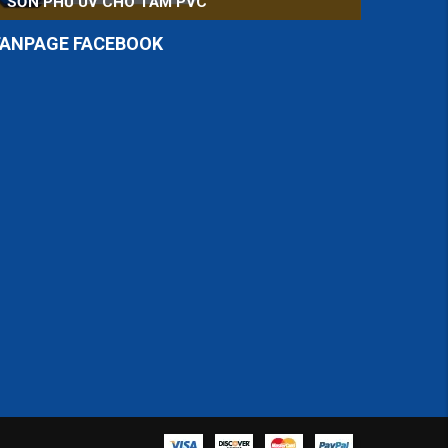
SƠN PHỦ UV CHO TẤM PVC
FANPAGE FACEBOOK