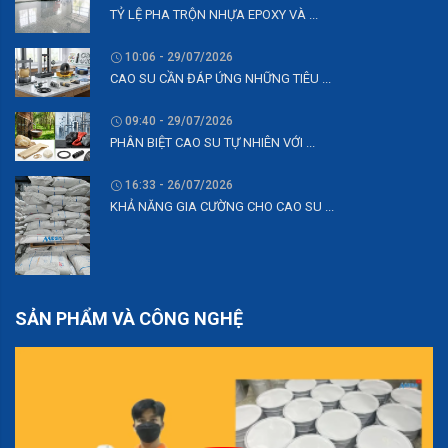
TỶ LỆ PHA TRỘN NHỰA EPOXY VÀ ...
10:06 - 29/07/2026
CAO SU CẦN ĐÁP ỨNG NHỮNG TIÊU ...
09:40 - 29/07/2026
PHÂN BIỆT CAO SU TỰ NHIÊN VỚI ...
16:33 - 26/07/2026
KHẢ NĂNG GIA CƯỜNG CHO CAO SU ...
SẢN PHẨM VÀ CÔNG NGHỆ