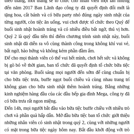
theo tháng, mỗi tháng sẽ tổ chức cho nhân viên một lần nhưng
đến năm 2017 Ban Lãnh đạo công ty đã quyết định đổi mới là
tặng hoa, cắt bánh và có bữa party nhỏ đúng ngày sinh nhật của
từng người, còn tiệc ăn uống, vui chơi được tổ chức theo Quý để
buổi sinh nhật hoành tráng và có nhiều điều bất ngờ, thú vị hơn.
Quý 2 là quý đầu tiên thí điểm chương trình sinh nhật này, buổi
sinh nhật đã diễn ra vô cùng thành công trong không khí vui vẻ,
bất ngờ, hào hứng và không kém phần đầm ấm.
Để cho mọi thành viên có thể vui hết mình, chơi hết sức và không
bị gò bó về thời gian, ban tổ chức đã quyết định tổ chức bữa tiệc
tại văn phòng. Buổi sáng mọi người đến sớm để cùng chuẩn bị
cho bữa tiệc trưa, buffe ngọt buổi chiều và cùng nhau trang trí
không gian cho bữa sinh nhật thêm hoành tráng. Bằng những
kinh nghiệm hàng đầu của các đầu bếp gia đình Mega, công ty đã
có bữa trưa rất ngon miệng.
Đến 14h, mọi người bắt đầu vào bữa tiệc buffe chiều với nhiều trò
chơi và phần quà hấp dẫn. Mở đầu bữa tiệc ban tổ chức giới thiệu
những nhân viên có sinh nhật trong quý 2, cùng với những người
có mặt trong bữa tiệc ngày hôm nay. Bắt đầu khởi động với trò