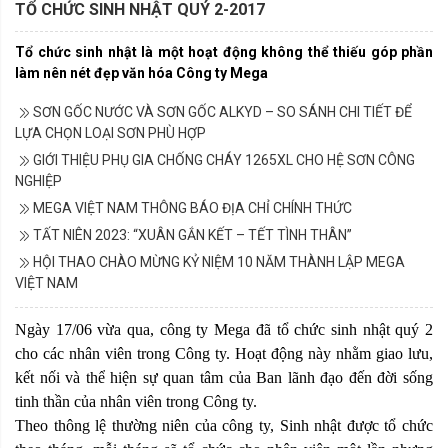
TỔ CHỨC SINH NHẬT QUÝ 2-2017
Tổ chức sinh nhật là một hoạt động không thể thiếu góp phần
làm nên nét đẹp văn hóa Công ty Mega
SƠN GỐC NƯỚC VÀ SƠN GỐC ALKYD – SO SÁNH CHI TIẾT ĐỂ
LỰA CHỌN LOẠI SƠN PHÙ HỢP
GIỚI THIỆU PHỤ GIA CHỐNG CHÁY 1265XL CHO HỆ SƠN CÔNG
NGHIỆP
MEGA VIỆT NAM THÔNG BÁO ĐỊA CHỈ CHÍNH THỨC
TẤT NIÊN 2023: “XUÂN GẮN KẾT – TẾT TÌNH THÂN”
HỘI THAO CHÀO MỪNG KỶ NIỆM 10 NĂM THÀNH LẬP MEGA
VIỆT NAM
Ngày 17/06 vừa qua, công ty Mega đã tổ chức sinh nhật quý 2
cho các nhân viên trong Công ty. Hoạt động này nhằm giao lưu,
kết nối và thể hiện sự quan tâm của Ban lãnh đạo đến đời sống
tinh thần của nhân viên trong Công ty.
Theo thông lệ thường niên của công ty, Sinh nhật được tổ chức