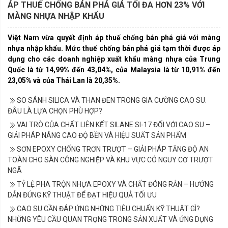
ÁP THUẾ CHỐNG BÁN PHÁ GIÁ TỐI ĐA HƠN 23% VỚI
MÀNG NHỰA NHẬP KHẨU
Việt Nam vừa quyết định áp thuế chống bán phá giá với màng
nhựa nhập khẩu. Mức thuế chống bán phá giá tạm thời được áp
dụng cho các doanh nghiệp xuất khẩu màng nhựa của Trung
Quốc là từ 14,99% đến 43,04%, của Malaysia là từ 10,91% đến
23,05% và của Thái Lan là 20,35%.
SO SÁNH SILICA VÀ THAN ĐEN TRONG GIA CƯỜNG CAO SU:
ĐÂU LÀ LỰA CHỌN PHÙ HỢP?
VAI TRÒ CỦA CHẤT LIÊN KẾT SILANE SI-17 ĐỐI VỚI CAO SU –
GIẢI PHÁP NÂNG CAO ĐỘ BỀN VÀ HIỆU SUẤT SẢN PHẨM
SƠN EPOXY CHỐNG TRƠN TRƯỢT – GIẢI PHÁP TĂNG ĐỘ AN
TOÀN CHO SÀN CÔNG NGHIỆP VÀ KHU VỰC CÓ NGUY CƠ TRƯỢT
NGÃ
TỶ LỆ PHA TRỘN NHỰA EPOXY VÀ CHẤT ĐÓNG RẮN – HƯỚNG
DẪN ĐÚNG KỸ THUẬT ĐỂ ĐẠT HIỆU QUẢ TỐI ƯU
CAO SU CẦN ĐÁP ỨNG NHỮNG TIÊU CHUẨN KỸ THUẬT GÌ?
NHỮNG YÊU CẦU QUAN TRỌNG TRONG SẢN XUẤT VÀ ỨNG DỤNG