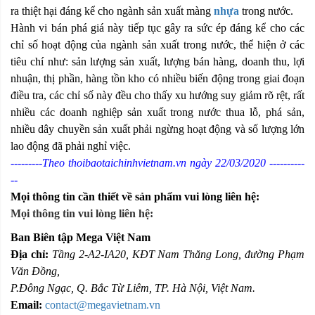
ra thiệt hại đáng kể cho ngành sản xuất màng
nhựa
trong nước.
Hành vi bán phá giá này tiếp tục gây ra sức ép đáng kể cho các
chỉ số hoạt động của ngành sản xuất trong nước, thể hiện ở các
tiêu chí như: sản lượng sản xuất, lượng bán hàng, doanh thu, lợi
nhuận, thị phần, hàng tồn kho có nhiều biến động trong giai đoạn
điều tra, các chỉ số này đều cho thấy xu hướng suy giảm rõ rệt, rất
nhiều các doanh nghiệp sản xuất trong nước thua lỗ, phá sản,
nhiều dây chuyền sản xuất phải ngừng hoạt động và số lượng lớn
lao động đã phải nghỉ việc.
---------Theo thoibaotaichinhvietnam.vn ngày 22/03/2020 ----------
--
Mọi thông tin cần thiết về sản phẩm vui lòng liên hệ:
Mọi thông tin vui lòng liên hệ:
Ban Biên tập Mega Việt Nam
Địa chỉ:
Tầng 2-A2-IA20, KĐT Nam Thăng Long, đường Phạm
Văn Đồng,
P.Đông Ngạc, Q. Bắc Từ Liêm, TP. Hà Nội, Việt Nam.
Email:
contact@megavietnam.vn