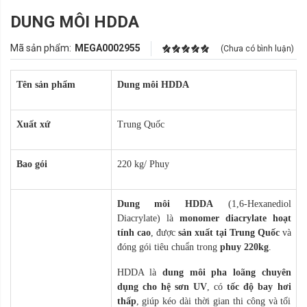
DUNG MÔI HDDA
Mã sản phẩm:
MEGA0002955
(Chưa có bình luận)
Tên sản phẩm
Dung môi HDDA
Xuất xứ
Trung Quốc
Bao gói
220 kg/ Phuy
Dung môi HDDA
(1,6-Hexanediol
Diacrylate) là
monomer diacrylate hoạt
tính cao
, được
sản xuất tại Trung Quốc
và
đóng gói tiêu chuẩn trong
phuy 220kg
.
HDDA là
dung môi pha loãng chuyên
dụng cho hệ sơn UV
, có
tốc độ bay hơi
thấp
, giúp kéo dài thời gian thi công và tối