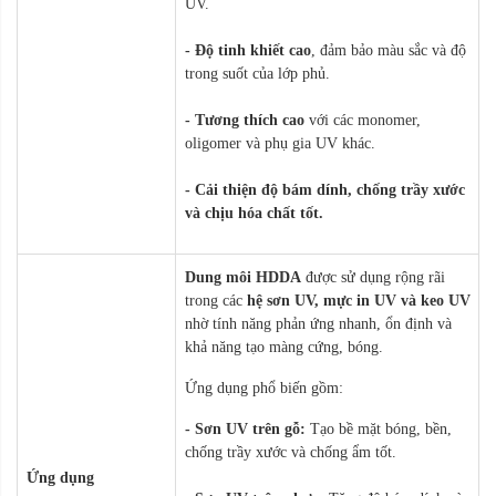
UV.
- Độ tinh khiết cao
, đảm bảo màu sắc và độ
trong suốt của lớp phủ.
- Tương thích cao
với các monomer,
oligomer và phụ gia UV khác.
- Cải thiện độ bám dính, chống trầy xước
và chịu hóa chất tốt.
Dung môi HDDA
được sử dụng rộng rãi
trong các
hệ sơn UV, mực in UV và keo UV
nhờ tính năng phản ứng nhanh, ổn định và
khả năng tạo màng cứng, bóng.
Ứng dụng phổ biến gồm:
- Sơn UV trên gỗ:
Tạo bề mặt bóng, bền,
chống trầy xước và chống ẩm tốt.
Ứng dụng