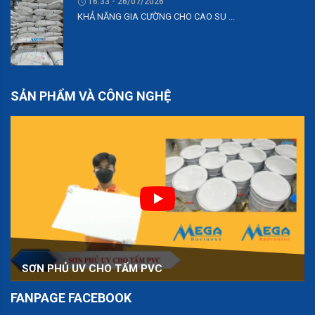
16:33 - 26/07/2026
KHẢ NĂNG GIA CƯỜNG CHO CAO SU ...
SẢN PHẨM VÀ CÔNG NGHỆ
SƠN PHỦ UV CHO TẤM PVC
FANPAGE FACEBOOK