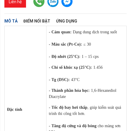
Liên hệ
MÔ TẢ
ĐIỂM NỔI BẬT
ỨNG DỤNG
- Cảm quan:
Dạng dung dịch trong suốt
- Màu sắc (Pt-Co):
≤ 30
- Độ nhớt (25°C):
1 – 15 cps
- Chỉ số khúc xạ (25°C):
1.456
- Tg (DSC):
43°C
- Thành phần hóa học:
1,6-Hexanediol
Diacrylate
-
Tốc độ bay hơi thấp
, giúp kiểm soát quá
Đặc tính
trình thi công tốt hơn.
- Tăng độ cứng và độ bóng
cho màng sơn