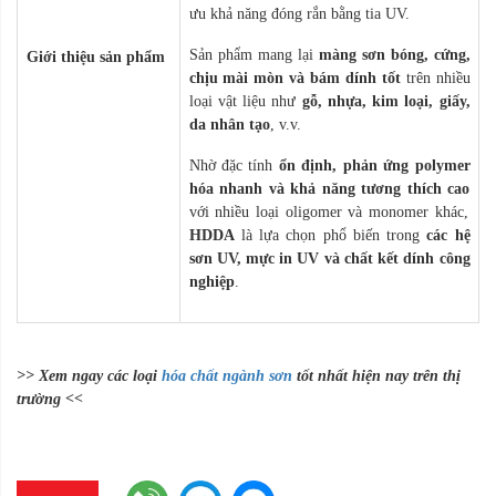
ưu khả năng đóng rắn bằng tia UV.
Sản phẩm mang lại
màng sơn bóng, cứng,
Giới thiệu sản phẩm
chịu mài mòn và bám dính tốt
trên nhiều
loại vật liệu như
gỗ, nhựa, kim loại, giấy,
da nhân tạo
, v.v.
Nhờ đặc tính
ổn định, phản ứng polymer
hóa nhanh và khả năng tương thích cao
với nhiều loại oligomer và monomer khác,
HDDA
là lựa chọn phổ biến trong
các hệ
sơn UV, mực in UV và chất kết dính công
nghiệp
.
>> Xem ngay các loại
hóa chất ngành sơn
tốt nhất hiện nay trên thị
trường <<