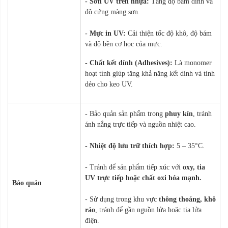
- Sơn UV trên nhựa:
Tăng độ bám dính và
độ cứng màng sơn.
- Mực in UV:
Cải thiện tốc độ khô, độ bám
và độ bền cơ học của mực.
- Chất kết dính (Adhesives):
Là monomer
hoạt tính giúp tăng khả năng kết dính và tính
dẻo cho keo UV.
- Bảo quản sản phẩm trong
phuy kín
, tránh
ánh nắng trực tiếp và nguồn nhiệt cao.
- Nhiệt độ lưu trữ thích hợp:
5 – 35°C.
- Tránh để sản phẩm tiếp xúc với
oxy, tia
UV trực tiếp hoặc chất oxi hóa mạnh.
Bảo quản
- Sử dụng trong khu vực
thông thoáng, khô
ráo
, tránh để gần nguồn lửa hoặc tia lửa
điện.