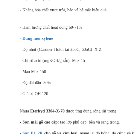
- Kháng hóa chất vượt trội, bảo vệ bề mặt hiệu quả.
- Hàm lượng chất hoạt động 69-71%
-
Dung môi xylene
- Độ nhớt (Gardner-Holdt tại 25oC, 60oC) X-Z
- Chỉ số acid (mgKOH/g rắn): Max 15
- Màu Max 150
- Độ dài dầu: 30%
- Giá trị OH 120
Nhựa
Eterkyd 3304-X-70
được ứng dụng rộng rãi trong:
- Sơn mài gỗ cao cấp
: tạo lớp phủ đẹp, bền và sang trọng.
-
Sơn PU 2K
cho gỗ và kim loại
: mang lại độ bóng, độ cứng và k