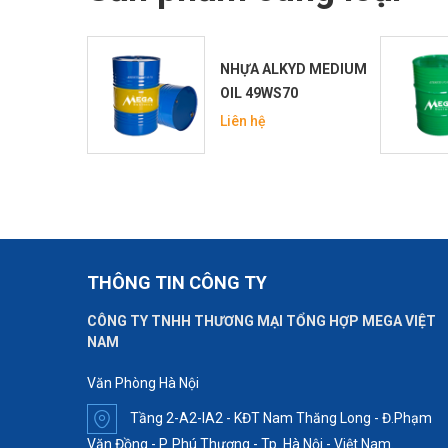
D QA-123-
NHỰA ALKYD MEDIUM
OIL 49WS70
Liên hệ
THÔNG TIN CÔNG TY
CÔNG TY TNHH THƯƠNG MẠI TỔNG HỢP MEGA VIỆT
NAM
Văn Phòng Hà Nội
Tầng 2-A2-IA2 - KĐT Nam Thăng Long - Đ.Phạm
Văn Đồng - P. Phú Thượng - Tp. Hà Nội - Việt Nam.