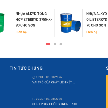
NHỰA ALKYD TỔNG
NHỰA ALKYD
HỢP ETERKYD 3755-X-
OIL ETERKYD
80 CHO SƠN
70 CHO SƠN
Liên hệ
Liên hệ
TIN TỨC CHUNG
10:01 - 06/08/2026
VAI TRÒ CỦA CHẤT LIÊN KẾT ...
09:32 - 03/08/2026
SƠN EPOXY CHỐNG TRƠN TRƯỢT – ...