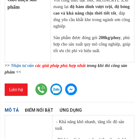
Với công thức đặc biệt, MEGACRYL X58
phẩm
mang lại
độ bám dính vượt trội, độ bóng
cao và khả năng chịu thời tiết tốt
, đáp
ứng yêu cầu khắt khe trong ngành sơn công
nghiệp.
Sản phẩm được đóng gói
200kg/phuy
, phù
hợp cho sản xuất quy mô công nghiệp, giúp
tối ưu chi phí và hiệu suất.
>>
Nhận tư vấn
các giải pháp phù hợp nhất
trong khi thi công sản
phẩm <<
Liên hệ
MÔ TẢ
ĐIỂM NỔI BẬT
ỨNG DỤNG
- Khả năng khô nhanh, tăng tốc độ sản
xuất.