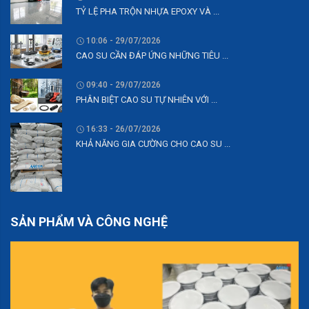
TỶ LỆ PHA TRỘN NHỰA EPOXY VÀ ...
10:06 - 29/07/2026
CAO SU CẦN ĐÁP ỨNG NHỮNG TIÊU ...
09:40 - 29/07/2026
PHÂN BIỆT CAO SU TỰ NHIÊN VỚI ...
16:33 - 26/07/2026
KHẢ NĂNG GIA CƯỜNG CHO CAO SU ...
SẢN PHẨM VÀ CÔNG NGHỆ