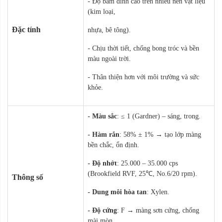
- Độ bám dính cao trên nhiều nền vật liệu
(kim loại,
Đặc tính
nhựa, bê tông).
- Chịu thời tiết, chống bong tróc và bền
màu ngoài trời.
- Thân thiện hơn với môi trường và sức
khỏe.
- Màu sắc
: ≤ 1 (Gardner) – sáng, trong.
- Hàm rắn
: 58% ± 1% → tạo lớp màng
bền chắc, ổn định.
- Độ nhớt
: 25.000 – 35.000 cps
(Brookfield RVF, 25℃, No.6/20 rpm).
Thông số
- Dung môi hòa tan
: Xylen.
- Độ cứng
: F → màng sơn cứng, chống
mài mòn.