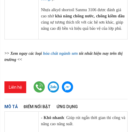
Nhựa alkyd shortoil Sanmu 3106 được đánh giá
cao nhờ
khả năng chống nước, chống kiềm dầu
cùng sự tương thích tốt với các hệ sơn khác, giúp
nâng cao độ bền và hiệu quả bảo vệ của lớp phủ.
>> Xem ngay các loại
hóa chất ngành sơn
tốt nhất hiện nay trên thị
trường <<
Liên hệ
MÔ TẢ
ĐIỂM NỔI BẬT
ỨNG DỤNG
- Khô nhanh
: Giúp rút ngắn thời gian thi công và
nâng cao năng suất.