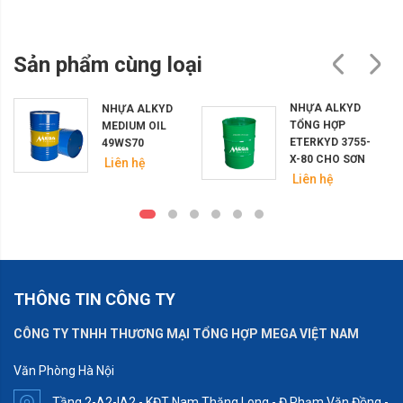
Sản phẩm cùng loại
NHỰA ALKYD
NHỰA ALKYD
TỔNG HỢP
MEDIUM OIL
ETERKYD 3755-
49WS70
X-80 CHO SƠN
Liên hệ
Liên hệ
THÔNG TIN CÔNG TY
CÔNG TY TNHH THƯƠNG MẠI TỔNG HỢP MEGA VIỆT NAM
Văn Phòng Hà Nội
Tầng 2-A2-IA2 - KĐT Nam Thăng Long - Đ.Phạm Văn Đồng -