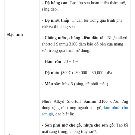
- Độ bóng cao
: Tạo lớp sơn hoàn thiện thẩm mỹ,
sáng đẹp.
- Độ nhớt thấp
: Thuận lợi trong quá trình pha
chế và thi công sơn.
Đặc tính
- Chống nước, chống kiềm dầu tốt
: Nhựa alkyd
shortoil Sanmu 3106 đảm bảo độ bền của màng
sơn trong quá trình sử dụng.
- Hàm rắn
: 70 ± 1%.
- Độ nhớt (30°C)
: 30,000 – 50,000 mPa.
- Màu sắc
: Max 3 (sáng, dễ phối màu).
Nhựa Alkyd Shortoil
Sanmu 3106
được ứng
dụng rộng rãi trong ngành sơn gỗ,
làm nhựa cho
sơn gỗ
, đặc biệt là:
- Sơn phủ mờ cho gỗ, nhựa cho sơn gỗ
: Tạo bề
mặt sang trọng, chống trầy xước.