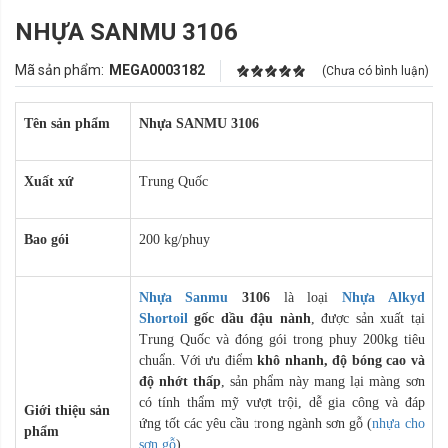
NHỰA SANMU 3106
Mã sản phẩm:
MEGA0003182
(Chưa có bình luận)
Tên sản phẩm
Nhựa SANMU 3106
Xuất xứ
Trung Quốc
Bao gói
200 kg/phuy
Nhựa Sanmu
3106
là loại
Nhựa Alkyd
Shortoil
gốc dầu đậu nành
, được sản xuất tại
Trung Quốc và đóng gói trong phuy 200kg tiêu
chuẩn. Với ưu điểm
khô nhanh, độ bóng cao và
độ nhớt thấp
, sản phẩm này mang lại màng sơn
có tính thẩm mỹ vượt trội, dễ gia công và đáp
Giới thiệu sản
ứng tốt các yêu cầu trong ngành sơn gỗ (
nhựa cho
phẩm
sơn gỗ
).