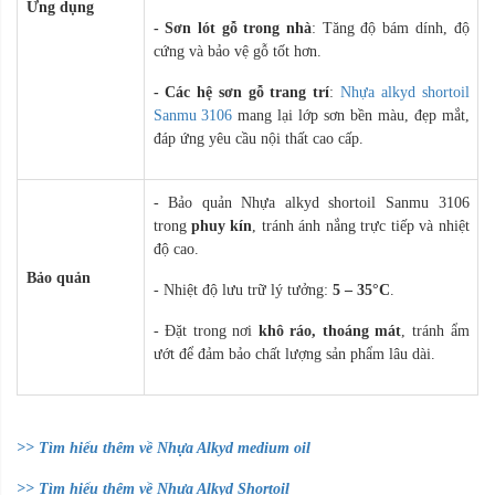
Ứng dụng
- Sơn lót gỗ trong nhà
: Tăng độ bám dính, độ
cứng và bảo vệ gỗ
tốt hơn.
- Các hệ sơn gỗ trang trí
:
Nhựa alkyd shortoil
Sanmu 3106
m
ang lại lớp sơn bền màu, đẹp mắt,
đáp ứng yêu cầu nội thất cao cấp.
- Bảo quản Nhựa alkyd shortoil Sanmu 3106
trong
phuy kín
, tránh ánh nắng trực tiếp và nhiệt
độ cao.
Bảo quản
- Nhiệt độ lưu trữ lý tưởng:
5 – 35°C
.
- Đặt trong nơi
khô ráo, thoáng mát
, tránh ẩm
ướt để đảm bảo chất lượng sản phẩm lâu dài.
>> Tìm hiểu thêm về Nhựa Alkyd medium oil
>> Tìm hiểu thêm về Nhựa Alkyd Shortoil