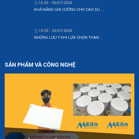
10:25 - 23/07/2026
NHỮNG LƯU Ý KHI LỰA CHỌN THAN ...
SẢN PHẨM VÀ CÔNG NGHỆ
SƠN PHỦ UV CHO TẤM PVC
FANPAGE FACEBOOK