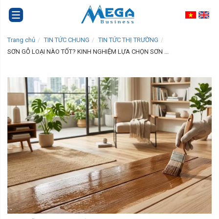
Trang chủ
TIN TỨC CHUNG
TIN TỨC THỊ TRƯỜNG
SƠN GỖ LOẠI NÀO TỐT? KINH NGHIỆM LỰA CHỌN SƠN ...