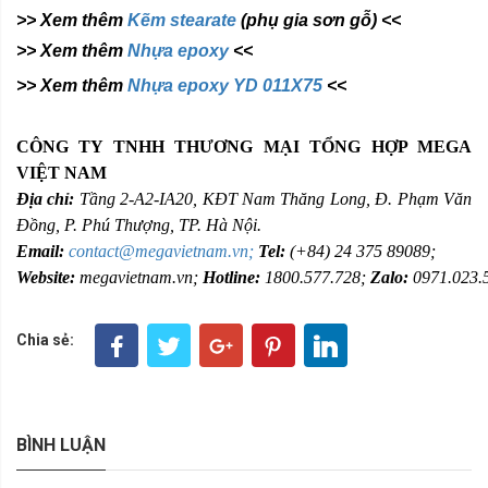
>> Xem thêm
Kẽm stearate
(phụ gia sơn gỗ) <<
>> Xem thêm
Nhựa epoxy
<<
>> Xem thêm
Nhựa epoxy YD 011X75
<<
CÔNG TY TNHH THƯƠNG MẠI TỔNG HỢP MEGA
VIỆT NAM
Địa chỉ:
Tầng 2-A2-IA20, KĐT Nam Thăng Long, Đ. Phạm Văn
Đồng,
P. Phú Thượng, TP. Hà Nội.
Email:
contact@megavietnam.vn;
Tel:
(+84) 24 375 89089;
Website:
megavietnam.vn;
Hotline:
1800.577.728;
Zalo:
0971.023.
Chia sẻ:
BÌNH LUẬN