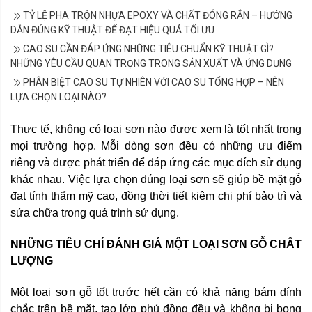
TỶ LỆ PHA TRỘN NHỰA EPOXY VÀ CHẤT ĐÓNG RẮN – HƯỚNG
DẪN ĐÚNG KỸ THUẬT ĐỂ ĐẠT HIỆU QUẢ TỐI ƯU
CAO SU CẦN ĐÁP ỨNG NHỮNG TIÊU CHUẨN KỸ THUẬT GÌ?
NHỮNG YÊU CẦU QUAN TRỌNG TRONG SẢN XUẤT VÀ ỨNG DỤNG
PHÂN BIỆT CAO SU TỰ NHIÊN VỚI CAO SU TỔNG HỢP – NÊN
LỰA CHỌN LOẠI NÀO?
Thực tế, không có loại sơn nào được xem là tốt nhất trong
mọi trường hợp. Mỗi dòng sơn đều có những ưu điểm
riêng và được phát triển để đáp ứng các mục đích sử dụng
khác nhau. Việc lựa chọn đúng loại sơn sẽ giúp bề mặt gỗ
đạt tính thẩm mỹ cao, đồng thời tiết kiệm chi phí bảo trì và
sửa chữa trong quá trình sử dụng.
NHỮNG TIÊU CHÍ ĐÁNH GIÁ MỘT LOẠI SƠN GỖ CHẤT
LƯỢNG
Một loại sơn gỗ tốt trước hết cần có khả năng bám dính
chắc trên bề mặt, tạo lớp phủ đồng đều và không bị bong