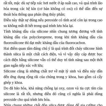
rất tốt, mặc dù sự tiếp xúc hơi nước ở áp suất cao, và quá trình lão
hóa trong các hệ kín (cơ bản không có oxi) có thể dẫn đến sự
thoái hóa thông qua phản ứng thủy phân;
Điều này thật sự đúng nếu peroxide có tính acid còn lại trong cao
su không mất đi hết trong quá trình lưu hóa lại.
Tính kháng dầu của silicone nhìn chung tương đương với tính
kháng dầu của polycloroprene, trong khi tính kháng dầu của
fluorosilicone thì đạt mức kháng dầu của fluorocacbon.
Hai điểm quan tâm đáng chú ý là quá trình đốt cháy silicone hình
thành silica là một chất cách điện, và vì vậy dây cáp được bọc
cách điện bằng silicone vẫn có thể duy trì tính năng sau một thời
gian ngắn tiếp xúc với lửa;
Silicone cũng là những chất trơ về mặt lý sinh và điều này dẫn
đến ứng dụng rộng rãi của chúng trong y khoa, bao gồm cả cấy
ghép y khoa.
Do đã bão hòa, khả năng chống lại oxy, ozon và tia cực tím của
silicone là rất tốt, nhưng điều đó cũng có nghĩa là phải dùng
peroxide cho quá trình lưu hóa.
Nhìn chung những chất độn silica được dùng để gia cường cho