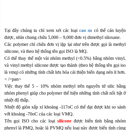
Tại đây chúng ta chỉ xem xét các loại
cao su
có thể cán luyện
được, nhìn chung chứa 5,000 – 9,000 đơn vị dimethyl siloxane.
Các polymer chỉ chứa đơn vị lặp lại như trên được gọi là methyl
silicone, và theo hệ thống tên gọi ISO là MQ.
Có thể thay thế một vài nhóm methyl (<0.5%) bằng nhóm vinyl,
và vinyl methyl silicone được tạo thành (theo hệ thống tên gọi iso
là vmq) có những tính chất lưu hóa cải thiện biến dạng nén ít hơn.
< />pan>
Việc thay thế 5 – 10% nhóm methyl trên nguyên tử silic bằng
nhóm phenyl giúp cho polymer thể hiện những tính chất nổi bật ở
nhiệt độ thấp.
Nhiệt độ giòn xấp xỉ khoảng -117oC có thể đạt được khi so sánh
với khoảng -70oC của các loại VMQ.
Tên gọi ISO cho các loại
silicone
được biến tính bằng nhóm
phenyl là PMQ, hoặc là PVMQ nếu loại này được biến tính cùng