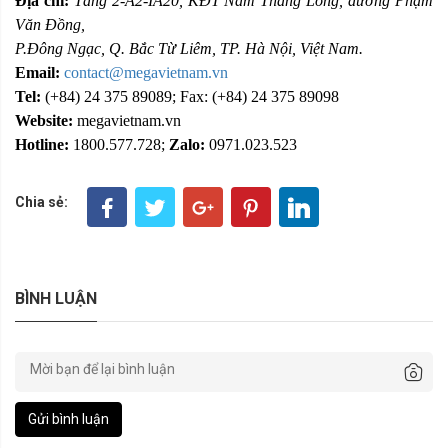
Địa chỉ:
Tầng 2-A2-IA20, KĐT Nam Thăng Long, đường Phạm
Văn Đồng,
P.Đông Ngạc, Q. Bắc Từ Liêm, TP. Hà Nội, Việt Nam.
Email:
contact@megavietnam.vn
Tel:
(+84) 24 375 89089; Fax: (+84) 24 375 89098
Website:
megavietnam.vn
Hotline:
1800.577.728;
Zalo:
0971.023.523
Chia sẻ:
BÌNH LUẬN
Gửi bình luận