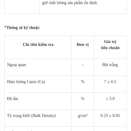
giữ chất lượng sản phẩm ổn định.
*Thông số kỹ thuật:
Giá trị
Chỉ tiêu kiểm tra
Đơn vị
tiêu chuẩn
Ngoại quan
–
Bột trắng
Hàm lượng Canxi (Ca)
%
7 ± 0.5
Độ ẩm
%
≤ 3.0
Tỷ trọng khối (Bulk Density)
g/cm³
0.23 ± 0.05