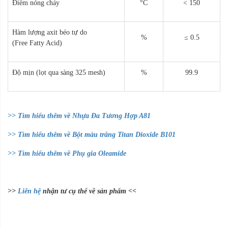
Điểm nóng chảy
°C
< 150
Hàm lượng axit béo tự do
%
≤ 0.5
(Free Fatty Acid)
Độ mịn (lọt qua sàng 325 mesh)
%
99.9
>> Tìm hiểu thêm về Nhựa Đa Tương Hợp A81
>> Tìm hiểu thêm về Bột màu trắng Titan Dioxide B101
>> Tìm hiểu thêm về Phụ gia Oleamide
>>
Liên hệ
nhận tư cụ thể về sản phẩm <<