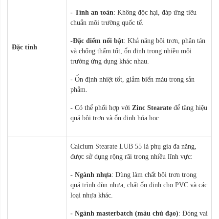
- Tính an toàn
: Không độc hại, đáp ứng tiêu
chuẩn môi trường quốc tế.
-Đặc điểm nổi bật
: Khả năng bôi trơn, phân tán
Đặc tính
và chống thấm tốt, ổn định trong nhiều môi
trường ứng dụng khác nhau.
- Ổn định nhiệt tốt, giảm biến màu trong sản
phẩm.
-
Có thể phối hợp với
Zinc Stearate
để tăng hiệu
quả bôi trơn và ổn định hóa học.
Calcium Stearate LUB 55 là phụ gia đa năng,
được sử dụng rộng rãi trong nhiều lĩnh vực:
- Ngành nhựa
: Dùng làm chất bôi trơn trong
quá trình đùn nhựa, chất ổn định cho PVC và các
loại nhựa khác.
- Ngành masterbatch (màu chủ đạo)
: Đóng vai