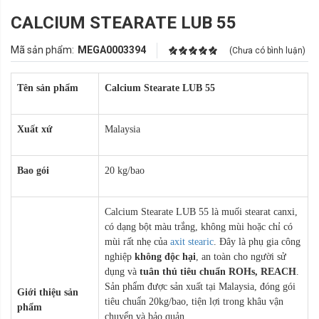
CALCIUM STEARATE LUB 55
Mã sản phẩm:
MEGA0003394
(Chưa có bình luận)
Tên sản phẩm
Calcium Stearate LUB 55
Xuất xứ
Malaysia
Bao gói
20 kg/bao
Calcium Stearate LUB 55 là muối stearat canxi,
có dạng bột màu trắng, không mùi hoặc chỉ có
mùi rất nhẹ của
axit stearic
. Đây là phụ gia công
nghiệp
không độc hại
, an toàn cho người sử
dụng và
tuân thủ tiêu chuẩn ROHs, REACH
.
Sản phẩm được sản xuất tại Malaysia, đóng gói
Giới thiệu sản
tiêu chuẩn 20kg/bao, tiện lợi trong khâu vận
phẩm
chuyển và bảo quản.