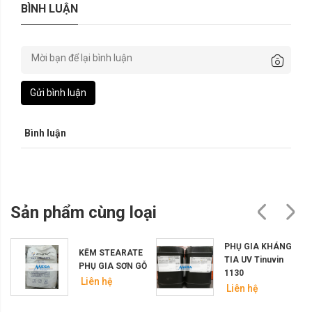
BÌNH LUẬN
Gửi bình luận
Bình luận
Sản phẩm cùng loại
G
PHỤ GIA KHÁNG
KẼM STEARATE
TIA UV Tinuvin
PHỤ GIA SƠN GỖ
1130
Liên hệ
Liên hệ