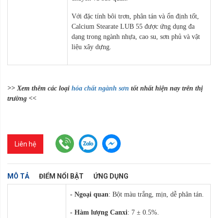
Với đặc tính bôi trơn, phân tán và ổn định tốt,
Calcium Stearate LUB 55 được ứng dụng đa
dạng trong ngành nhựa, cao su, sơn phủ và vật
liệu xây dựng.
>> Xem thêm các loại
hóa chất ngành sơn
tốt nhất hiện nay trên thị
trường <<
Liên hệ
MÔ TẢ
ĐIỂM NỔI BẬT
ỨNG DỤNG
- Ngoại quan
: Bột màu trắng, mịn, dễ phân tán.
- Hàm lượng Canxi
: 7 ± 0.5%.